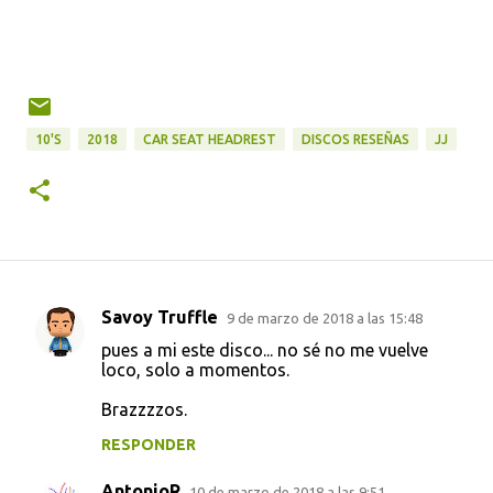
10'S
2018
CAR SEAT HEADREST
DISCOS RESEÑAS
JJ
Savoy Truffle
9 de marzo de 2018 a las 15:48
C
pues a mi este disco... no sé no me vuelve
o
loco, solo a momentos.
m
Brazzzzos.
e
RESPONDER
n
t
AntonioR
10 de marzo de 2018 a las 9:51