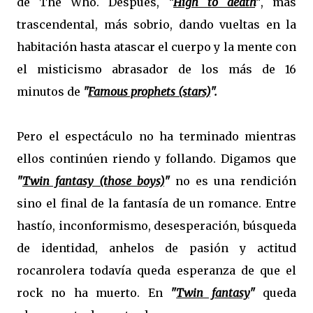
de The Who. Después,
"
High to death
"
, más
trascendental, más sobrio, dando vueltas en la
habitación hasta atascar el cuerpo y la mente con
el misticismo abrasador de los más de 16
minutos de
"
Famous prophets (stars)
".
Pero el espectáculo no ha terminado mientras
ellos continúen riendo y follando. Digamos que
"
Twin fantasy (those boys)
"
no es una rendición
sino el final de la fantasía de un romance. Entre
hastío, inconformismo, desesperación, búsqueda
de identidad, anhelos de pasión y actitud
rocanrolera todavía queda esperanza de que el
rock no ha muerto. En
"
Twin fantasy
"
queda