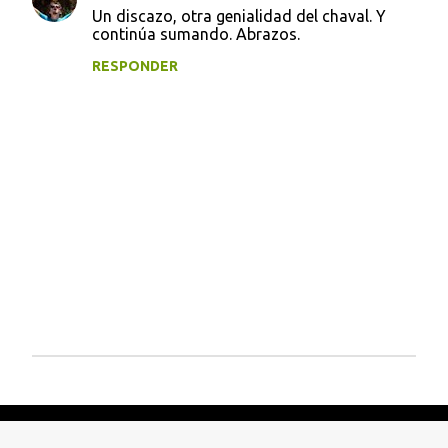
Un discazo, otra genialidad del chaval. Y
continúa sumando. Abrazos.
RESPONDER
P
u
b
l