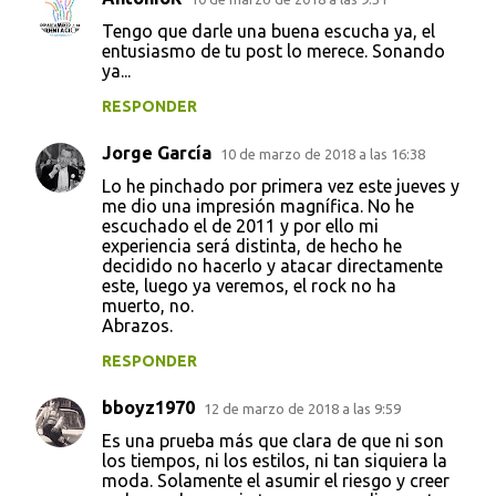
a
Tengo que darle una buena escucha ya, el
entusiasmo de tu post lo merece. Sonando
r
ya...
i
RESPONDER
o
s
Jorge García
10 de marzo de 2018 a las 16:38
Lo he pinchado por primera vez este jueves y
me dio una impresión magnífica. No he
escuchado el de 2011 y por ello mi
experiencia será distinta, de hecho he
decidido no hacerlo y atacar directamente
este, luego ya veremos, el rock no ha
muerto, no.
Abrazos.
RESPONDER
bboyz1970
12 de marzo de 2018 a las 9:59
Es una prueba más que clara de que ni son
los tiempos, ni los estilos, ni tan siquiera la
moda. Solamente el asumir el riesgo y creer