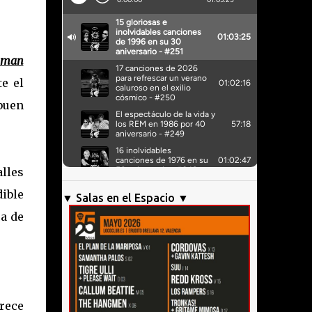
aman
te el
buen
lles
dible
▼ Salas en el Espacio ▼
a de
rece