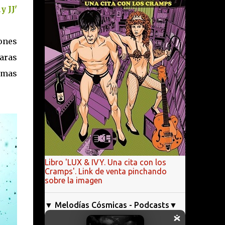
y JJ'
iones
aras
mas
Libro 'LUX & IVY. Una cita con los
Cramps'. Link de venta pinchando
sobre la imagen
▼ Melodías Cósmicas - Podcasts▼