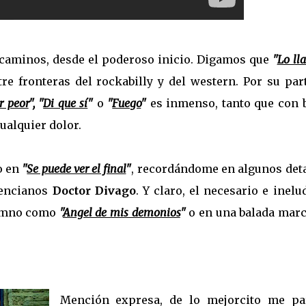
 caminos, desde el poderoso inicio. Digamos que
"
Lo ll
tre fronteras del rockabilly y del western. Por su par
r peor
",
"
Di que sí
"
o
"
Fuego
"
es inmenso, tanto que con 
ualquier dolor.
o en
"
Se puede ver el final
"
, recordándome en algunos deta
lencianos
Doctor Divago
. Y claro, el necesario e inelu
imno como
"
Angel de mis demonios
"
o en una balada marc
Mención expresa, de lo mejorcito me pa