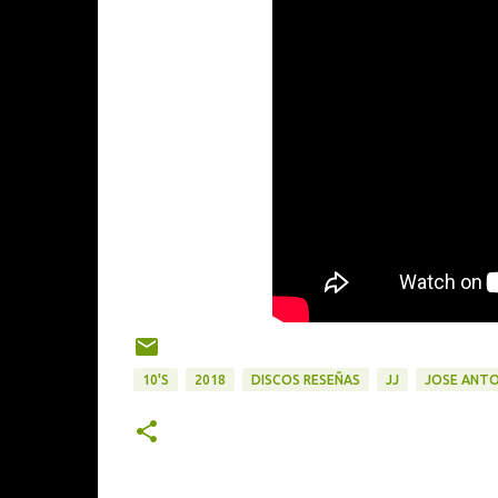
10'S
2018
DISCOS RESEÑAS
JJ
JOSE ANTO