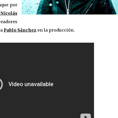
nque por
a
Nicolás
eadores
 a
Pablo Sánchez
en la producción.