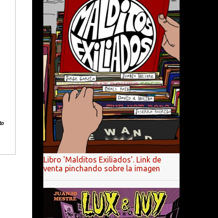
to
Libro 'Malditos Exiliados'. Link de
venta pinchando sobre la imagen