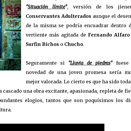
"
Situación límite
"
, versión de los jiene
Conservantes Adulterados
aunque el desen
de la misma se podría encuadrar dentro d
vertiente más agitada de
Fernando Alfaro
Surfin Bichos
o
Chucho
.
Seguramente si
"
Lluvia de piedras
"
fuese
novedad de una joven promesa sería m
mejor valorada. Lo cierto es que ha sido tod
a cascado una obra excitante, apasionada, repleta de fi
bundantes elogios, tantos que son poquísimos los di
tura.