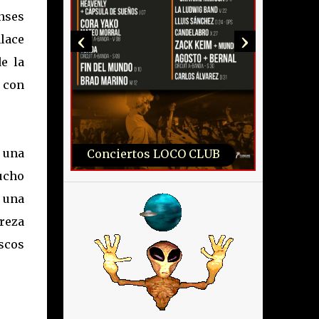
nses
‹
›
lace
e la
con
 una
Conciertos LOCO CLUB
ucho
a una
ereza
scos