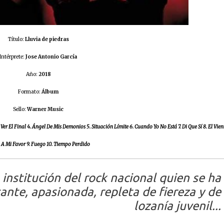
Título:
Lluvia de piedras
Intérprete:
Jose Antonio García
Año:
2018
Formato:
Álbum
Sello:
Warner Music
Ver El Final 4. Ángel De Mis Demonios 5. Situación Límite 6. Cuando Yo No Está 7. Di Que Sí 8. El Vien
 A Mi Favor 9. Fuego 10. Tiempo Perdido
institución del rock nacional quien se ha
ante, apasionada, repleta de fiereza y de
lozanía juvenil
...