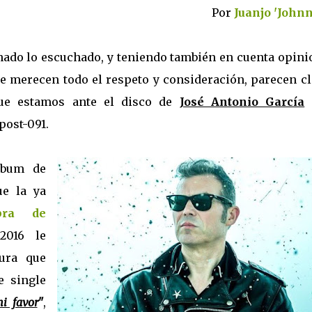
Por
Juanjo 'Johnn
uchado lo escuchado, y teniendo también en cuenta opin
me merecen todo el respeto y consideración, parecen cl
que estamos ante el disco de
José Antonio García
post-091.
lbum de
e la ya
bra de
016 le
ura que
e single
i favor
"
,