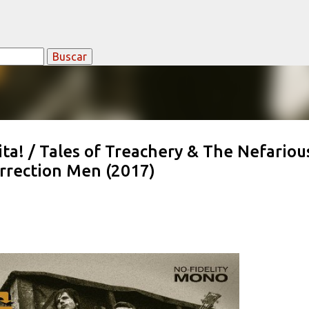
Ir al contenido principal
a! / Tales of Treachery & The Nefariou
urrection Men (2017)