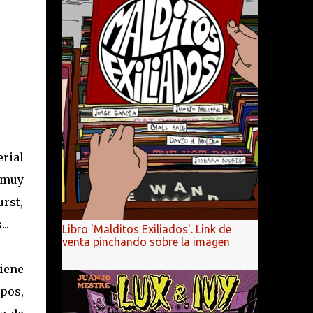
rial
 muy
rst,
..
Libro 'Malditos Exiliados'. Link de
venta pinchando sobre la imagen
iene
pos,