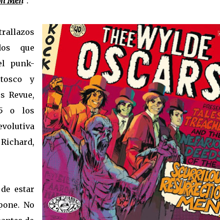
ion Men
"
.
rallazos
dos que
el punk-
tosco y
es Revue,
5 o los
evolutiva
 Richard,
 de estar
pone. No