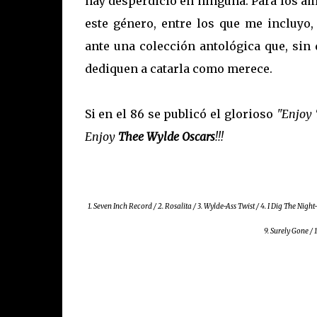
hay desperdicio en ninguna. Para los a
este género, entre los que me incluyo
ante una colección antológica que, sin 
dediquen a catarla como merece.
Si en el 86 se publicó el glorioso
"Enjoy 
Enjoy
Thee Wylde Oscars
!!!
1. Seven Inch Record / 2. Rosalita / 3. Wylde-Ass Twist / 4. I Dig The Nigh
9. Surely Gone / 