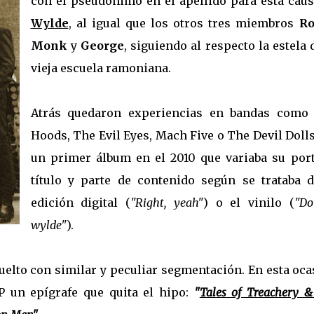
con el pseudónimo en el apellido para esta caus
Wylde
, al igual que los otros tres miembros
Ro
Monk
y
George
, siguiendo al respecto la estela 
vieja escuela ramoniana.
Atrás quedaron experiencias en bandas como
Hoods, The Evil Eyes, Mach Five o The Devil Dolls,.
un primer álbum en el 2010 que variaba su port
título y parte de contenido según se trataba d
edición digital (
"Right, yeah"
) o el vinilo (
"Do
wylde"
).
uelto con similar y peculiar segmentación. En esta oc
P un epígrafe que quita el hipo:
"
Tales of Treachery 