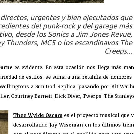
s directos, urgentes y bien ejecutados que
redientes del punk-rock y del garage más
itivo, desde los Sonics a Jim Jones Revue,
y Thunders, MC5 o los escandinavos The
Creeps...
urne
es evidente. En esta ocasión nos llega más mate
variedad de estilos, se suma a una retahíla de nombres
Wellingtons a Sun God Replica, pasando por Kit Warhu
ler, Courtney Barnett, Dick Diver, Twerps, The Stanleys.
Thee Wylde Oscars
es el proyecto musical que v
desarrollando
Jay Wiseman
en los últimos tiem