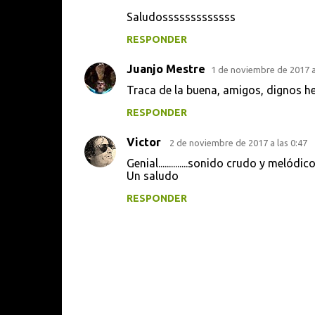
a
Saludosssssssssssss
r
RESPONDER
i
Juanjo Mestre
o
1 de noviembre de 2017 a
s
Traca de la buena, amigos, dignos he
RESPONDER
Victor
2 de noviembre de 2017 a las 0:47
Genial..............sonido crudo y melódico
Un saludo
RESPONDER