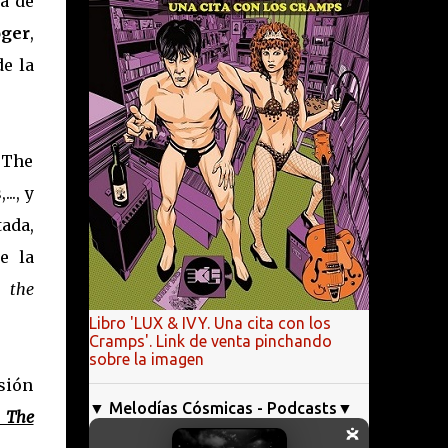
a de
ger
,
de la
 The
.., y
ada,
e la
 the
Libro 'LUX & IVY. Una cita con los
Cramps'. Link de venta pinchando
sobre la imagen
asión
▼ Melodías Cósmicas - Podcasts▼
& The