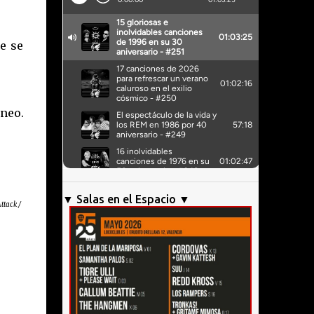
ue se
neo.
▼ Salas en el Espacio ▼
ttack /