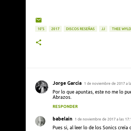
10'S
2017
DISCOS RESEÑAS
JJ
THEE WYLD
Jorge García
1 de noviembre de 2017 a la
C
Por lo que apuntas, este no me lo pu
o
Abrazos.
m
RESPONDER
e
babelain
n
1 de noviembre de 2017 a las 17:
t
Pues si, al leer lo de los Sonics cre