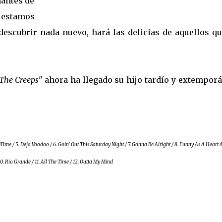
mantes de
, estamos
descubrir nada nuevo, hará las delicias de aquellos q
The Creeps"
ahora ha llegado su hijo tardío y extemporá
t-Time / 5. Deja Voodoo / 6. Goin' Out This Saturday Night / 7. Gonna Be Alright / 8. Funny As A Heart A
10. Rio Grande / 11. All The Time / 12. Outta My Mind