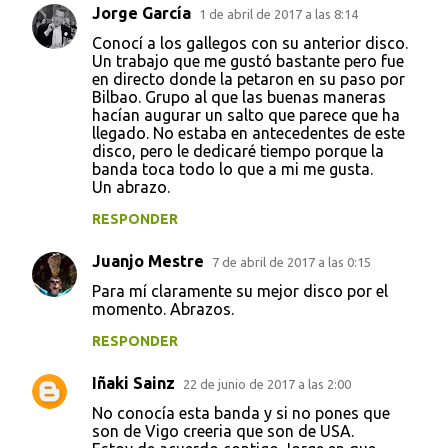
Jorge García
1 de abril de 2017 a las 8:14
C
Conocí a los gallegos con su anterior disco.
o
Un trabajo que me gustó bastante pero fue
en directo donde la petaron en su paso por
m
Bilbao. Grupo al que las buenas maneras
e
hacían augurar un salto que parece que ha
llegado. No estaba en antecedentes de este
n
disco, pero le dedicaré tiempo porque la
t
banda toca todo lo que a mi me gusta.
Un abrazo.
a
RESPONDER
r
i
Juanjo Mestre
7 de abril de 2017 a las 0:15
o
Para mí claramente su mejor disco por el
s
momento. Abrazos.
RESPONDER
Iñaki Sainz
22 de junio de 2017 a las 2:00
No conocía esta banda y si no pones que
son de Vigo creeria que son de USA.