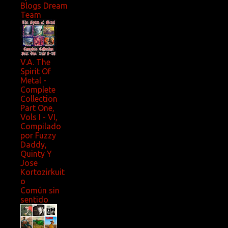
Blogs Dream
Team
V.A. The
Spirit Of
Metal -
Complete
Collection
Part One,
Vols I - VI,
Compilado
por Fuzzy
Daddy,
Quinty Y
Jose
Kortozirkuit
o
Común sin
sentido