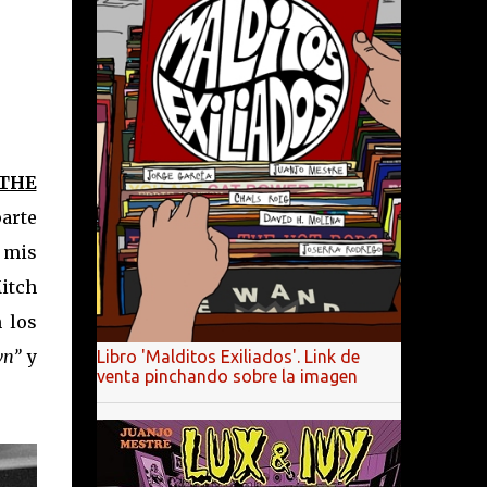
THE
arte
mis
Mitch
 los
wn”
y
Libro 'Malditos Exiliados'. Link de
venta pinchando sobre la imagen