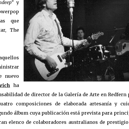
ndeep”
y
owerpop
ras que
ar, The
quellos
istrar
e nuevo
vich
ha
abilidad de director de la Galería de Arte en Redfern
uatro composiciones de elaborada artesanía y cui
gundo álbum cuya publicación está prevista para princ
gran elenco de colaboradores australianos de prestigio