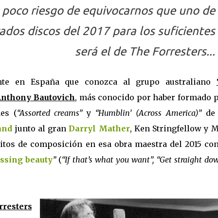
 poco riesgo de equivocarnos que uno de
ados discos del 2017 para los suficientes
será el de
The Forresters
...
te en España que conozca al grupo australiano
Anthony Bautovich
, más conocido por haber formado p
es (
“Assorted creams”
y
“Humblin’ (Across America)”
de 
and
junto al gran
Darryl Mather
, Ken Stringfellow y 
itos de composición en esa obra maestra del 2015 con
ssing beauty
”
(
“If that’s what you want”, “Get straight do
rresters