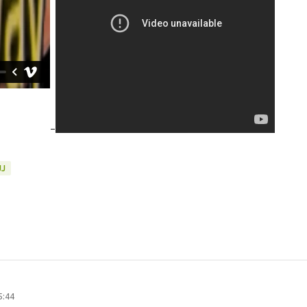
-
JJ
5:44