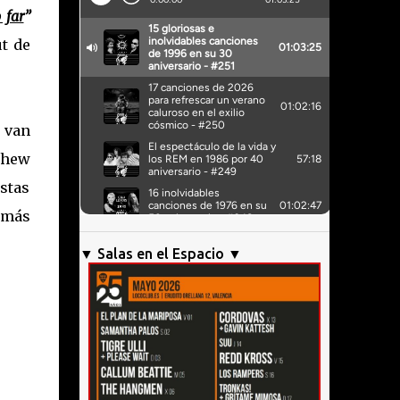
 far
”
t de
 van
thew
stas
 más
▼ Salas en el Espacio ▼