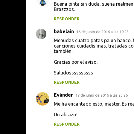
Buena pinta sin duda, suena realment
o
Brazzzos.
m
RESPONDER
e
babelain
n
16 de junio de 2016 a las 19:25
t
Menudas cuatro patas pa un banco. N
canciones cuidadísimas, tratadas co
a
también.
r
Gracias por el aviso.
i
Saludossssssssss
o
s
RESPONDER
Evánder
17 de junio de 2016 a las 23:26
Me ha encantado esto, master. Es re
Un abrazo!
RESPONDER