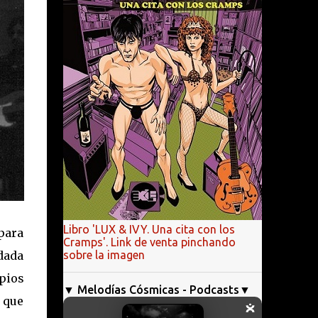
Libro 'LUX & IVY. Una cita con los
 para
Cramps'. Link de venta pinchando
sobre la imagen
dada
ipios
▼ Melodías Cósmicas - Podcasts▼
 que