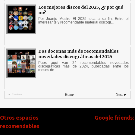
Los mejores discos del 2025, ¿y por qué
no?
Por Juanjo Mestre El 2025 toca a su fin. Entre el
interesante y recomendable material discogr...
Dos docenas más de recomendables
novedades discográficas del 2025
Pues aquí van 24 recomendables novedades
discográficas más de 2024, publicadas entre los
meses de...
◄ Previous
Home
Next ►
Otros espacios
Google friends:
recomendables