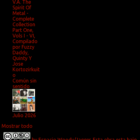
V.A. The
Spirit Of
Metal -
Complete
Collection
Part One,
Vols I - VI,
Compilado
por Fuzzy
Daddy,
Quinty Y
Jose
Kortozirkuit
o
Común sin
sentido
Julio 2026
Mostrar todo
by
Espacio Woody/Jagger.
Esta obra esta bajo