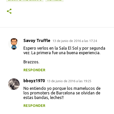
Savoy Truffle
13 de junio de 2016 a las 17:24
C
Espero verlos en la Sala El Sol y por segunda
o
vez. La primera fue una buena experiencia.
m
Brazzos.
e
RESPONDER
n
t
bboyz1970
13 de junio de 2016 a las 19:25
a
No entiendo yo porque los mamelucos de
los promoters de Barcelona se olvidan de
r
estas bandas, leches!!
i
RESPONDER
o