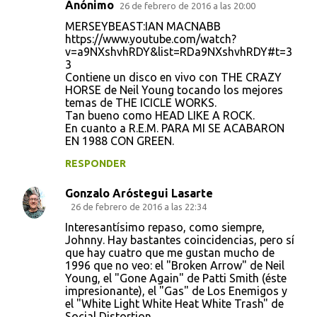
Anónimo
26 de febrero de 2016 a las 20:00
MERSEYBEAST:IAN MACNABB
https://www.youtube.com/watch?
v=a9NXshvhRDY&list=RDa9NXshvhRDY#t=3
3
Contiene un disco en vivo con THE CRAZY
HORSE de Neil Young tocando los mejores
temas de THE ICICLE WORKS.
Tan bueno como HEAD LIKE A ROCK.
En cuanto a R.E.M. PARA MI SE ACABARON
EN 1988 CON GREEN.
RESPONDER
Gonzalo Aróstegui Lasarte
26 de febrero de 2016 a las 22:34
Interesantísimo repaso, como siempre,
Johnny. Hay bastantes coincidencias, pero sí
que hay cuatro que me gustan mucho de
1996 que no veo: el "Broken Arrow" de Neil
Young, el "Gone Again" de Patti Smith (éste
impresionante), el "Gas" de Los Enemigos y
el "White Light White Heat White Trash" de
Social Distortion.