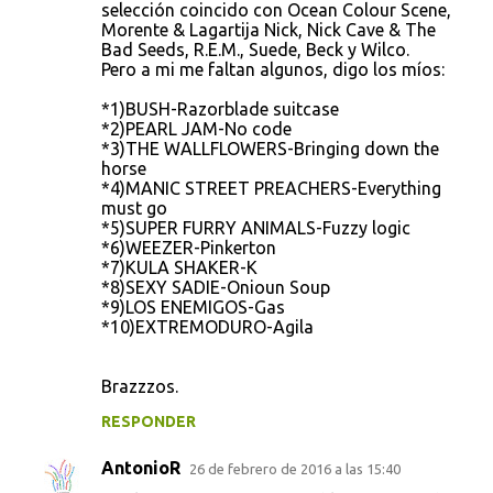
o
selección coincido con Ocean Colour Scene,
Morente & Lagartija Nick, Nick Cave & The
m
Bad Seeds, R.E.M., Suede, Beck y Wilco.
e
Pero a mi me faltan algunos, digo los míos:
n
*1)BUSH-Razorblade suitcase
t
*2)PEARL JAM-No code
*3)THE WALLFLOWERS-Bringing down the
a
horse
r
*4)MANIC STREET PREACHERS-Everything
must go
i
*5)SUPER FURRY ANIMALS-Fuzzy logic
o
*6)WEEZER-Pinkerton
*7)KULA SHAKER-K
s
*8)SEXY SADIE-Onioun Soup
*9)LOS ENEMIGOS-Gas
*10)EXTREMODURO-Agila
Brazzzos.
RESPONDER
AntonioR
26 de febrero de 2016 a las 15:40