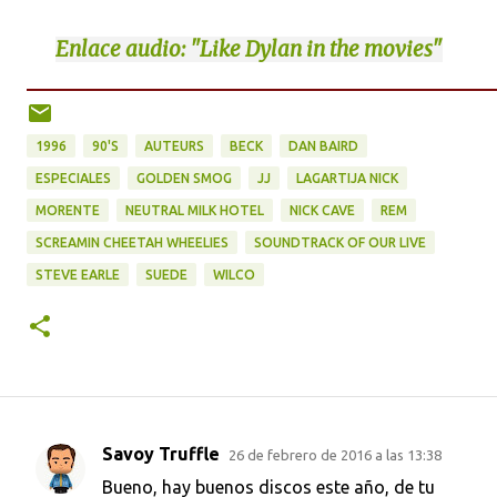
Enlace
audio: "Like Dylan in the movies"
1996
90'S
AUTEURS
BECK
DAN BAIRD
ESPECIALES
GOLDEN SMOG
JJ
LAGARTIJA NICK
MORENTE
NEUTRAL MILK HOTEL
NICK CAVE
REM
SCREAMIN CHEETAH WHEELIES
SOUNDTRACK OF OUR LIVE
STEVE EARLE
SUEDE
WILCO
Savoy Truffle
26 de febrero de 2016 a las 13:38
C
Bueno, hay buenos discos este año, de tu