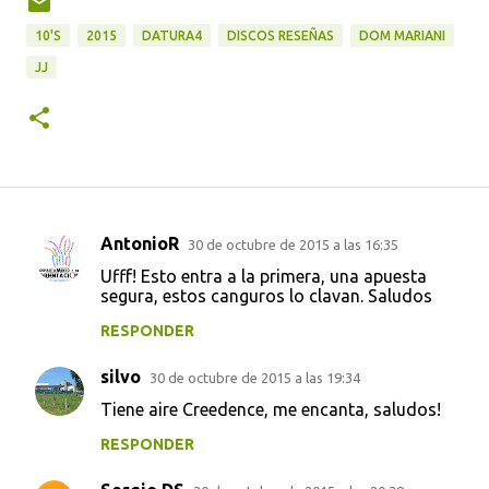
10'S
2015
DATURA4
DISCOS RESEÑAS
DOM MARIANI
JJ
AntonioR
30 de octubre de 2015 a las 16:35
C
Ufff! Esto entra a la primera, una apuesta
o
segura, estos canguros lo clavan. Saludos
m
RESPONDER
e
silvo
n
30 de octubre de 2015 a las 19:34
t
Tiene aire Creedence, me encanta, saludos!
a
RESPONDER
r