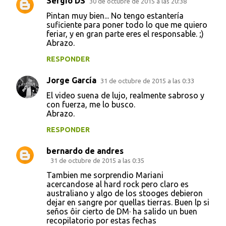
Sergio DS
30 de octubre de 2015 a las 20:38
i
Pintan muy bien... No tengo estantería
o
suficiente para poner todo lo que me quiero
s
feriar, y en gran parte eres el responsable. ;)
Abrazo.
RESPONDER
Jorge García
31 de octubre de 2015 a las 0:33
El video suena de lujo, realmente sabroso y
con fuerza, me lo busco.
Abrazo.
RESPONDER
bernardo de andres
31 de octubre de 2015 a las 0:35
Tambien me sorprendio Mariani
acercandose al hard rock pero claro es
australiano y algo de los stooges debieron
dejar en sangre por quellas tierras. Buen lp si
seños ôir cierto de DM· ha salido un buen
recopilatorio por estas fechas