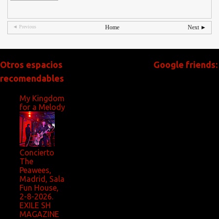
◄ Previous
Home
Next ►
Otros espacios
Google friends:
recomendables
My Kingdom
for a Melody
Concierto
The
Peawees,
Madrid, Sala
Fun House,
2-8-2026.
EXILE SH
MAGAZINE