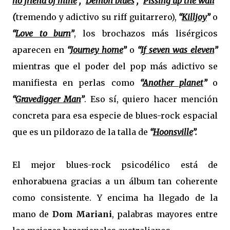
no friend of mine
”, “
Demon blues
”, “
Pissing up the wall
”
(
tremendo y adictivo su riff guitarrero),
“
Killjoy
”
o
“
Love to burn
”
, los brochazos más lisérgicos
aparecen en
“
Journey home
”
o
“
If seven was eleven
”
mientras que el poder del pop más adictivo se
manifiesta en perlas como
“
Another planet
”
o
“
Gravedigger Man
”
. Eso sí, quiero hacer mención
concreta para esa especie de blues-rock espacial
que es un pildorazo de la talla de
“
Hoonsville
”.
El mejor blues-rock psicodélico está de
enhorabuena gracias a un álbum tan coherente
como consistente. Y encima ha llegado de la
mano de
Dom Mariani
, palabras mayores entre