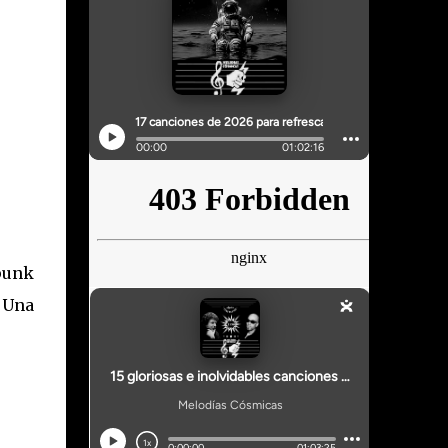
punk
 Una