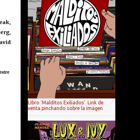
eak,
erg,
avid
stre
Libro 'Malditos Exiliados'. Link de
venta pinchando sobre la imagen