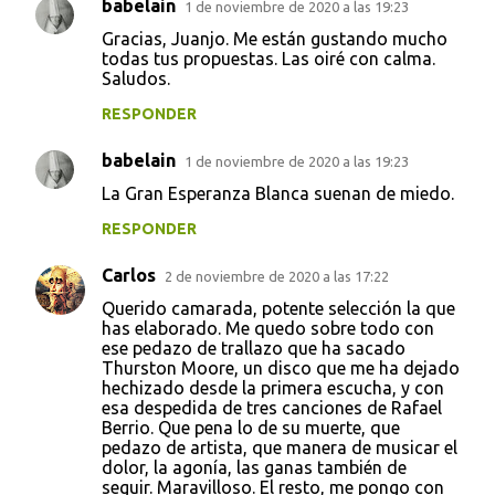
babelain
1 de noviembre de 2020 a las 19:23
C
Gracias, Juanjo. Me están gustando mucho
o
todas tus propuestas. Las oiré con calma.
Saludos.
m
e
RESPONDER
n
babelain
1 de noviembre de 2020 a las 19:23
t
La Gran Esperanza Blanca suenan de miedo.
a
RESPONDER
r
i
Carlos
2 de noviembre de 2020 a las 17:22
o
Querido camarada, potente selección la que
s
has elaborado. Me quedo sobre todo con
ese pedazo de trallazo que ha sacado
Thurston Moore, un disco que me ha dejado
hechizado desde la primera escucha, y con
esa despedida de tres canciones de Rafael
Berrio. Que pena lo de su muerte, que
pedazo de artista, que manera de musicar el
dolor, la agonía, las ganas también de
seguir. Maravilloso. El resto, me pongo con