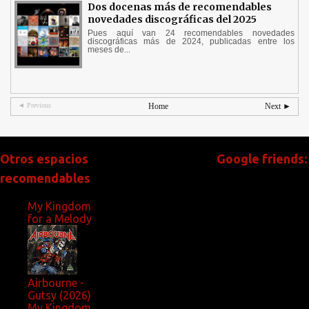
Dos docenas más de recomendables
novedades discográficas del 2025
Pues aquí van 24 recomendables novedades
discográficas más de 2024, publicadas entre los
meses de...
◄ Previous
Home
Next ►
Otros espacios
Google friends:
recomendables
My Kingdom
for a Melody
Airbourne -
Gutsy (2026)
My Kingdom