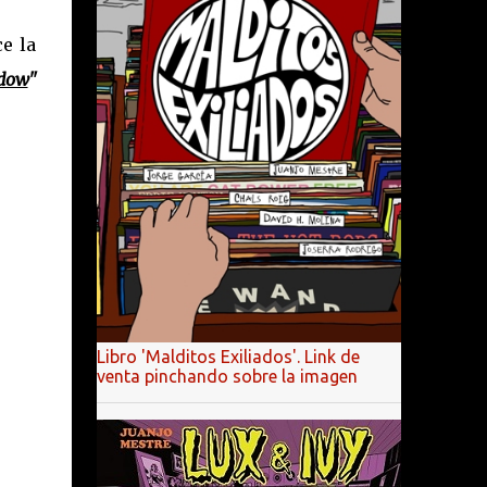
e la
adow
"
Libro 'Malditos Exiliados'. Link de
venta pinchando sobre la imagen