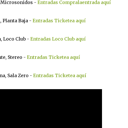
a. Microsonidos -
Entradas Compralaentrada aquí
, Planta Baja -
Entradas Ticketea aquí
a, Loco Club -
Entradas Loco Club aquí
nte, Stereo -
Entradas Ticketea aquí
na, Sala Zero -
Entradas Ticketea aquí