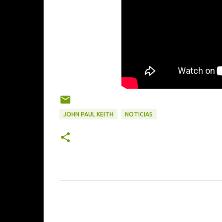
JOHN PAUL KEITH
NOTICIAS
C
o