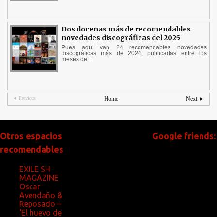
Dos docenas más de recomendables
novedades discográficas del 2025
Pues aquí van 24 recomendables novedades
discográficas más de 2024, publicadas entre los
meses de...
◄ Previous
Home
Next ►
Otros espacios
Google friends:
recomendables
EXILE SH
MAGAZINE
Oscar
Avendaño &
Reposado –
‘El huevo de