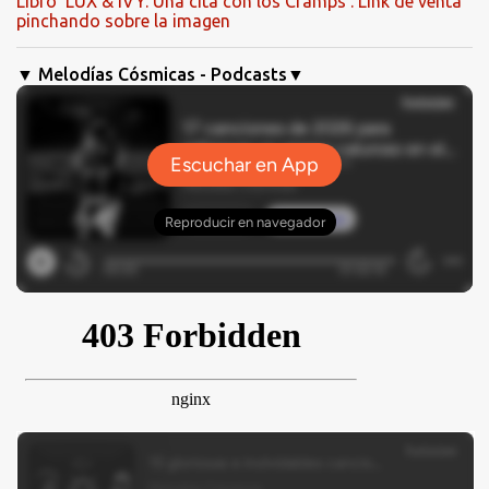
Libro 'LUX & IVY. Una cita con los Cramps'. Link de venta
pinchando sobre la imagen
▼ Melodías Cósmicas - Podcasts▼