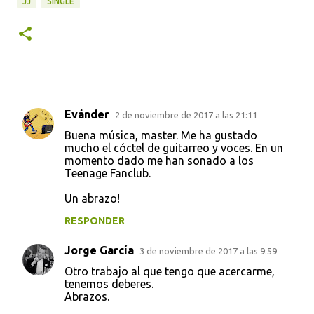
JJ
SINGLE
Evánder
2 de noviembre de 2017 a las 21:11
C
Buena música, master. Me ha gustado
o
mucho el cóctel de guitarreo y voces. En un
momento dado me han sonado a los
m
Teenage Fanclub.
e
Un abrazo!
n
t
RESPONDER
a
Jorge García
3 de noviembre de 2017 a las 9:59
r
Otro trabajo al que tengo que acercarme,
i
tenemos deberes.
Abrazos.
o