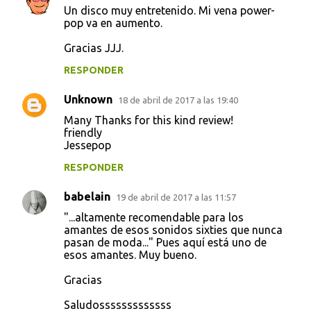
Un disco muy entretenido. Mi vena power-
o
pop va en aumento.
m
Gracias JJJ.
e
RESPONDER
n
t
Unknown
18 de abril de 2017 a las 19:40
a
Many Thanks for this kind review!
friendly
r
Jessepop
i
RESPONDER
o
s
babelain
19 de abril de 2017 a las 11:57
"...altamente recomendable para los
amantes de esos sonidos sixties que nunca
pasan de moda..." Pues aquí está uno de
esos amantes. Muy bueno.
Gracias
Saludosssssssssssss