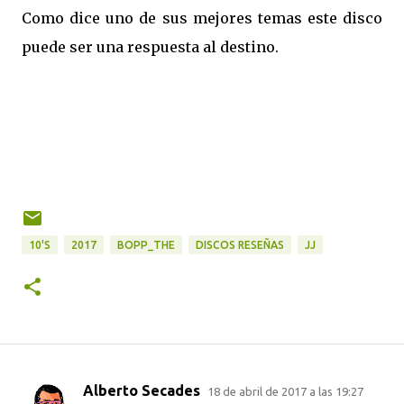
Como dice uno de sus mejores temas este disco
puede ser una respuesta al destino.
10'S
2017
BOPP_THE
DISCOS RESEÑAS
JJ
Alberto Secades
18 de abril de 2017 a las 19:27
C