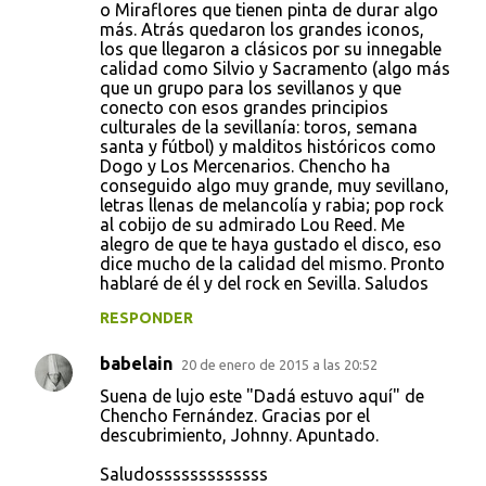
o Miraflores que tienen pinta de durar algo
i
más. Atrás quedaron los grandes iconos,
o
los que llegaron a clásicos por su innegable
calidad como Silvio y Sacramento (algo más
s
que un grupo para los sevillanos y que
conecto con esos grandes principios
culturales de la sevillanía: toros, semana
santa y fútbol) y malditos históricos como
Dogo y Los Mercenarios. Chencho ha
conseguido algo muy grande, muy sevillano,
letras llenas de melancolía y rabia; pop rock
al cobijo de su admirado Lou Reed. Me
alegro de que te haya gustado el disco, eso
dice mucho de la calidad del mismo. Pronto
hablaré de él y del rock en Sevilla. Saludos
RESPONDER
babelain
20 de enero de 2015 a las 20:52
Suena de lujo este "Dadá estuvo aquí" de
Chencho Fernández. Gracias por el
descubrimiento, Johnny. Apuntado.
Saludosssssssssssss