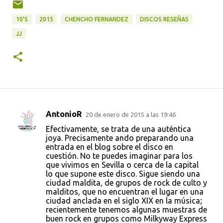
10'S
2015
CHENCHO FERNANDEZ
DISCOS RESEÑAS
JJ
AntonioR
20 de enero de 2015 a las 19:46
C
Efectivamente, se trata de una auténtica
o
joya. Precisamente ando preparando una
entrada en el blog sobre el disco en
m
cuestión. No te puedes imaginar para los
e
que vivimos en Sevilla o cerca de la capital
lo que supone este disco. Sigue siendo una
n
ciudad maldita, de grupos de rock de culto y
t
malditos, que no encuentran el lugar en una
ciudad anclada en el siglo XIX en la música;
a
recientemente tenemos algunas muestras de
r
buen rock en grupos como Milkyway Express