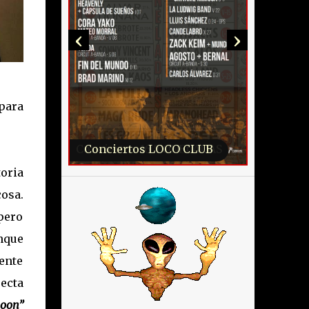
‹
›
para
Conciertos LOCO CLUB
oria
osa.
 pero
nque
ente
recta
moon
”