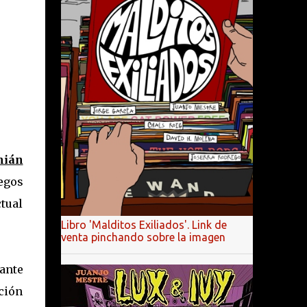
ián
egos
ctual
Libro 'Malditos Exiliados'. Link de
venta pinchando sobre la imagen
tante
cción