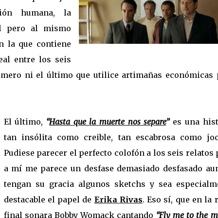
ción humana, la
al pero al mismo
n la que contiene
al entre los seis
rimero ni el último que utilice artimañas económicas 
El último,
“
Hasta que la muerte nos separe
”
es una hist
tan insólita como creible, tan escabrosa como joc
Pudiese parecer el perfecto colofón a los seis relatos
a mí me parece un desfase demasiado desfasado au
tengan su gracia algunos sketchs y sea especialm
destacable el papel de
Erika Rivas
. Eso sí, que en la 
final sonara Bobby Womack cantando
“
Fly me to the 