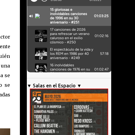
actor
mente
quién
 una
úa se
o se
▼ Salas en el Espacio ▼
adas