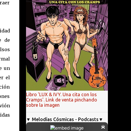
raer
lidad
e de
lsos
rmal
e un
r el
ción
Libro 'LUX & IVY. Una cita con los
ones
Cramps'. Link de venta pinchando
sobre la imagen
vión
idas
▼ Melodías Cósmicas - Podcasts▼