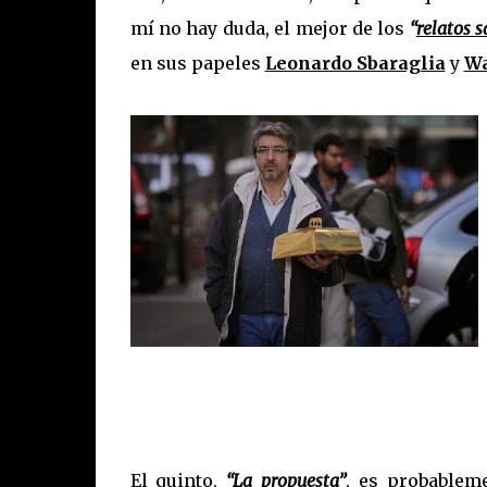
mí no hay duda, el mejor de los
“
relatos s
en sus papeles
Leonardo Sbaraglia
y
Wa
El quinto,
“
La propuesta
”
, es probablem