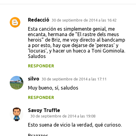
Redacció
30 de septiembre de 2014 a las 16:42
C
Esta canción es simplemente genial, me
o
encanta, hermana de "El rastre dels meus
herois" de Briz, me voy directo al bandcamp
m
a por esto, hay que dejarse de 'perezas' y
e
'locuras', y hacer un hueco a Toni Gominola.
Saludos
n
t
RESPONDER
a
silvo
30 de septiembre de 2014 a las 17:11
r
Muy bueno, sí, saludos
i
RESPONDER
o
s
Savoy Truffle
30 de septiembre de 2014 a las 19:08
Esto suena de vicio la verdad, qué curioso.
Brazzzos.