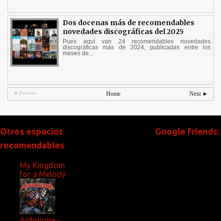
Dos docenas más de recomendables
novedades discográficas del 2025
Pues aquí van 24 recomendables novedades
discográficas más de 2024, publicadas entre los
meses de...
◄ Previous
Home
Next ►
Otros espacios
Google friends:
recomendables
My Kingdom
for a Melody
Airbourne -