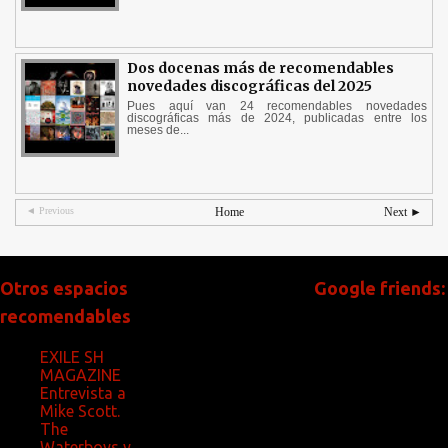
Dos docenas más de recomendables
novedades discográficas del 2025
Pues aquí van 24 recomendables novedades
discográficas más de 2024, publicadas entre los
meses de...
◄ Previous
Home
Next ►
Otros espacios
Google friends:
recomendables
EXILE SH
MAGAZINE
Entrevista a
Mike Scott.
The
Waterboys y