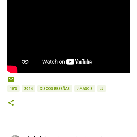
10'S
2014
DISCOS RESEÑAS
J MASCIS
JJ