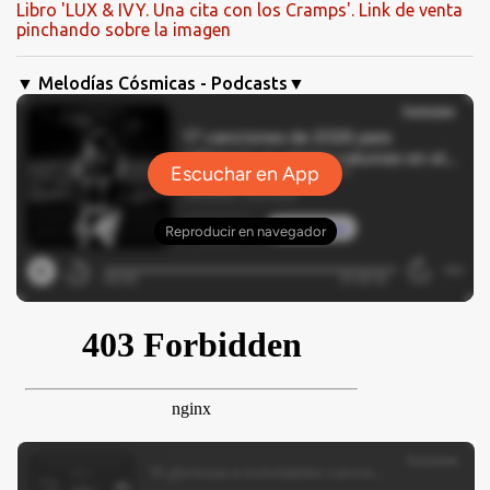
Libro 'LUX & IVY. Una cita con los Cramps'. Link de venta
pinchando sobre la imagen
▼ Melodías Cósmicas - Podcasts▼