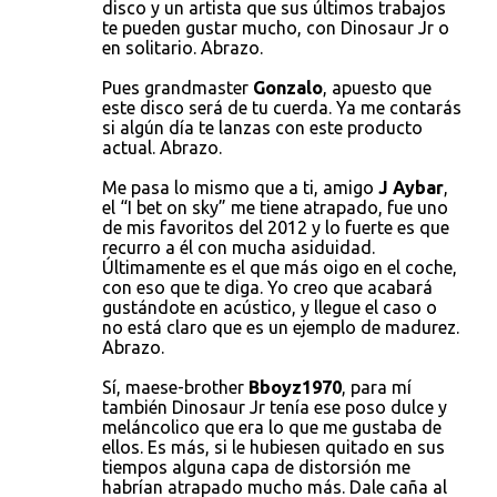
disco y un artista que sus últimos trabajos
te pueden gustar mucho, con Dinosaur Jr o
en solitario. Abrazo.
Pues grandmaster
Gonzalo
, apuesto que
este disco será de tu cuerda. Ya me contarás
si algún día te lanzas con este producto
actual. Abrazo.
Me pasa lo mismo que a ti, amigo
J Aybar
,
el “I bet on sky” me tiene atrapado, fue uno
de mis favoritos del 2012 y lo fuerte es que
recurro a él con mucha asiduidad.
Últimamente es el que más oigo en el coche,
con eso que te diga. Yo creo que acabará
gustándote en acústico, y llegue el caso o
no está claro que es un ejemplo de madurez.
Abrazo.
Sí, maese-brother
Bboyz1970
, para mí
también Dinosaur Jr tenía ese poso dulce y
meláncolico que era lo que me gustaba de
ellos. Es más, si le hubiesen quitado en sus
tiempos alguna capa de distorsión me
habrían atrapado mucho más. Dale caña al