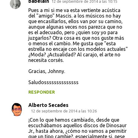
babelain
12 de septiembre de 2014 a las 10:15
C
Pues a mi si me va esta vertiente acústica
o
del "amigo" Mascis. a los músicos no hay
que encasillarlos, ellos van por su camino,
m
aunque algunas veces nos parezca que no
e
es el adecuado, pero ¿quien soy yo para
juzgarlos? Otra cosa es que nos guste más
n
o menos el cambio. Me gusta que "esta
t
estrella no encaje con los modelos actuales"
¿Moda? ¿Actualidad? Al carajo, el arte no
a
necesita corsés.
r
Gracias, Johnny.
i
o
Saludossssssssssssss
s
RESPONDER
Alberto Secades
12 de septiembre de 2014 a las 10:26
¡Con lo que hemos cambiado, desde que
escuchábamos aquellos discos de Dinosaur
Jr., hasta ahora, ¿cómo no vamos a permitir
que un tipo cambie?, especialmente si, pese