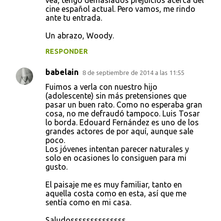
vea, tengo demasiados prejuicios acerca del
cine español actual. Pero vamos, me rindo
ante tu entrada.
Un abrazo, Woody.
RESPONDER
babelain
8 de septiembre de 2014 a las 11:55
Fuimos a verla con nuestro hijo
(adolescente) sin más pretensiones que
pasar un buen rato. Como no esperaba gran
cosa, no me defraudó tampoco. Luis Tosar
lo borda. Edouard Fernández es uno de los
grandes actores de por aquí, aunque sale
poco.
Los jóvenes intentan parecer naturales y
solo en ocasiones lo consiguen para mi
gusto.
El paisaje me es muy familiar, tanto en
aquella costa como en esta, así que me
sentía como en mi casa.
Saludossssssssssssss