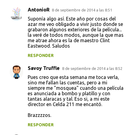
a
r
AntonioR
8 de septiembre de 2014 a las 8:51
i
Suponía algo así. Este año por cosas del
azar me veo obligado a vivir justo donde se
o
grabaron algunos exteriores de la película...
s
la veré de todos modos, aunque la que mas
me atrae ahora es la de maestro Clint
Eastwood. Saludos
RESPONDER
Savoy Truffle
8 de septiembre de 2014 a las 8:52
Pues creo que esta semana me toca verla,
sino me fallan las cuentas, pero a mi
siempre me "mosquea" cuando una película
es anunciada a bombo y platillo y con
tantas alaracas y tal. Eso si, a mi este
director en Celda 211 me encantó.
Brazzzzos.
RESPONDER