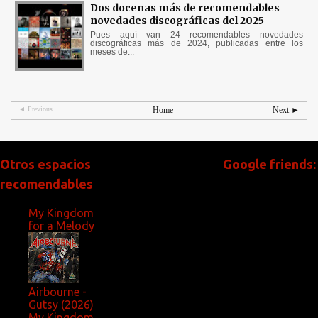
Dos docenas más de recomendables
novedades discográficas del 2025
Pues aquí van 24 recomendables novedades
discográficas más de 2024, publicadas entre los
meses de...
◄ Previous
Home
Next ►
Otros espacios
Google friends:
recomendables
My Kingdom
for a Melody
Airbourne -
Gutsy (2026)
My Kingdom