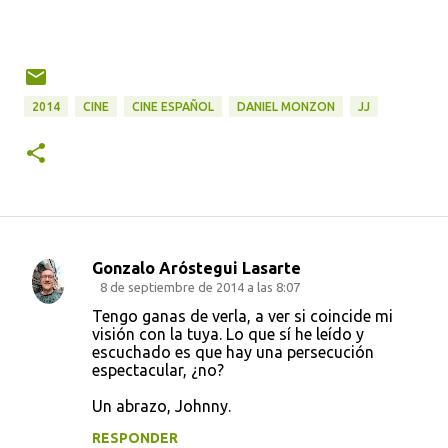
2014
CINE
CINE ESPAÑOL
DANIEL MONZON
JJ
Gonzalo Aróstegui Lasarte
C
8 de septiembre de 2014 a las 8:07
o
Tengo ganas de verla, a ver si coincide mi
visión con la tuya. Lo que sí he leído y
m
escuchado es que hay una persecución
e
espectacular, ¿no?
n
Un abrazo, Johnny.
t
RESPONDER