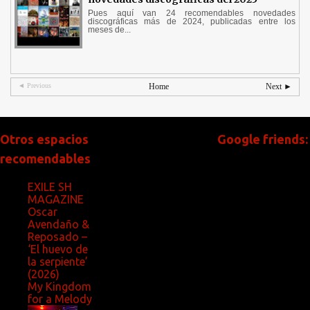
Pues aquí van 24 recomendables novedades
discográficas más de 2024, publicadas entre los
meses de...
◄ Previous
Home
Next ►
Otros espacios
Google friends:
recomendables
EXILE SH
MAGAZINE
Oscar
Avendaño &
Reposado –
‘El huevo de
la serpiente’
(2026)
My Kingdom
for a Melody