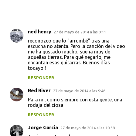
ned henry
27 de mayo de 2014 a las 9:11
C
reconozco que lo "arrumbé" tras una
o
escucha no atenta. Pero la canción del video
me ha gustado mucho, suena muy de
m
aquellas tierras. Para qué negarlo, me
e
encantan esas guitarras. Buenos días
tocayo!!
n
t
RESPONDER
a
Red River
27 de mayo de 2014 a las 9:46
r
Para mi, como siempre con esta gente, una
i
rodaja deliciosa
o
RESPONDER
s
Jorge García
27 de mayo de 2014 a las 10:38