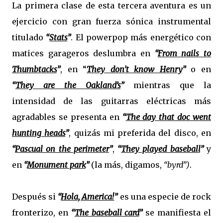
La primera clase de esta tercera aventura es un
ejercicio con gran fuerza sónica instrumental
titulado
“
Stats
”
. El powerpop más energético con
matices garageros deslumbra en
“
From nails to
Thumbtacks
”
, en “
They don’t know Henry
”
o en
“
They are the Oakland’s
”
mientras que la
intensidad de las guitarras eléctricas más
agradables se presenta en
“
The day that doc went
hunting heads
”
, quizás mi preferida del disco, en
“
Pascual on the perimeter
”
,
“
They played baseball
”
y
en
“
Monument park
”
(la más, digamos,
“byrd”)
.
Después si
“
Hola, America!
”
es una especie de rock
fronterizo, en
“
The baseball card
”
se manifiesta el