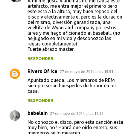
A mi me gusta y ademas no me cansa este
artefacto, me entra mejor el primero pero
este esta a la altura, muy buen repaso del
disco y efectivamente el pero es la duración
del mismo, diversión garantizada, una
vueltita de Wynn and company por estos
lares y me hago aficionado al baseball, (no
he jugado en mi vida y desconozco las
reglas completamente)
Fuerte abrazo master.
RESPONDER
Rivers Of Ice
27 de mayo de 2014 a las 15:51
Apuntado queda. Los miembros de REM
siempre serán huespedes de honor en mi
casa.
RESPONDER
babelain
27 de mayo de 2014 a las 16:32
No conozco el disco, pero esta canción está
muy bien, no? Habrá que oírlo entero, sus
miembros se lo merecen.