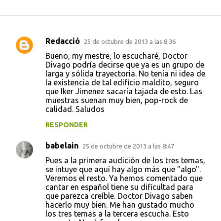
Redacció
25 de octubre de 2013 a las 8:36
C
Bueno, my mestre, lo escucharé, Doctor
o
Divago podría decirse que ya es un grupo de
larga y sólida trayectoria. No tenía ni idea de
m
la existencia de tal edificio maldito, seguro
e
que Iker Jimenez sacaría tajada de esto. Las
muestras suenan muy bien, pop-rock de
n
calidad. Saludos
t
RESPONDER
a
r
babelain
25 de octubre de 2013 a las 8:47
i
Pues a la primera audición de los tres temas,
se intuye que aquí hay algo más que "algo".
o
Veremos el resto. Ya hemos comentado que
s
cantar en español tiene su dificultad para
que parezca creíble. Doctor Divago saben
hacerlo muy bien. Me han gustado mucho
los tres temas a la tercera escucha. Esto