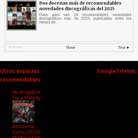
Dos docenas más de recomendables
novedades discográficas del 2025
Pues aquí van 24 recomendables novedades
discográficas más de 2024, publicadas entre los
meses de...
◄ Previous
Home
Next ►
Otros espacios
Google friends:
recomendables
My Kingdom
for a Melody
Airbourne -
Gutsy (2026)
My Kingdom