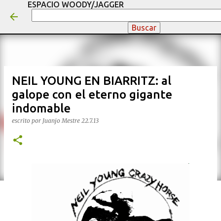
ESPACIO WOODY/JAGGER
Ir al contenido principal
NEIL YOUNG EN BIARRITZ: al
galope con el eterno gigante
indomable
escrito por
Juanjo Mestre
22.7.13