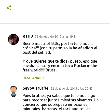
RTHB
22 de julio de 2013 a las 19:11
C
Bueno mastr of little, por fín tenemos la
o
crónica!!! (con tu permiso la he añadido al
post del setlist).
m
e
Y que quieres que te diga? pueso, eso que
envidia sana... y encima tocó Rockin in the
n
free world!!!! Brutal!!!!!!
t
RESPONDER
a
r
Savoy Truffle
22 de julio de 2013 a las 20:43
i
Pues brother, ya sabes que tenemos algo
para recordar juntos mientras vivamos. Un
o
concierto que sobrepasó emociones,
s
minutajes, barreras, el rock and roll en