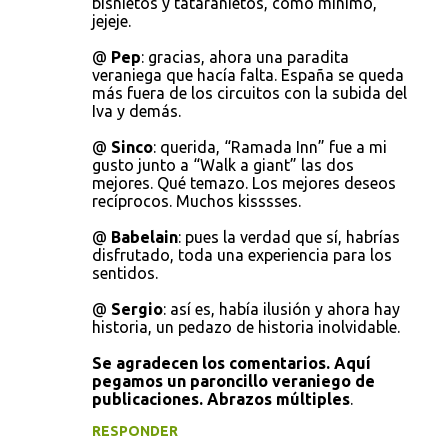
bisnietos y tataranietos, como mínimo,
jejeje.
@
Pep
: gracias, ahora una paradita
veraniega que hacía falta. España se queda
más fuera de los circuitos con la subida del
Iva y demás.
@
Sinco
: querida, “Ramada Inn” fue a mi
gusto junto a “Walk a giant” las dos
mejores. Qué temazo. Los mejores deseos
recíprocos. Muchos kisssses.
@
Babelain
: pues la verdad que sí, habrías
disfrutado, toda una experiencia para los
sentidos.
@
Sergio
: así es, había ilusión y ahora hay
historia, un pedazo de historia inolvidable.
Se agradecen los comentarios. Aquí
pegamos un paroncillo veraniego de
publicaciones. Abrazos múltiples
.
RESPONDER