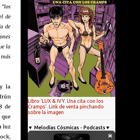
e
“los
el de
da de
iones
ue la
r más
y la
 Irún
Libro 'LUX & IVY. Una cita con los
8 de
Cramps'. Link de venta pinchando
sobre la imagen
 que
a luz
▼ Melodías Cósmicas - Podcasts▼
rock,