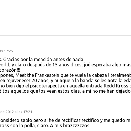
as 17:25
os. Gracias por la mención antes de nada.
rld, y claro después de 15 años dices, joé esperaba algo más.
corazón!!!
ones, Meet the Frankestein que te vuela la cabeza literalment
en rejuvenecer 20 años, y aunque a la banda se les nota la ed
o bien dijo el psicoterapeuta en aquella entrada Redd Kross 
nditos aquellos que los vean estos días, a mi no me han dejado
de 2012 a las 17:21
considero sabio pero si he de rectificar rectifico y me quedo 
oss son la polla, claro. A mis brazzzzzzos.