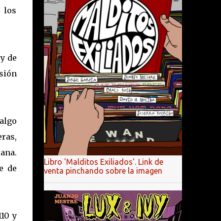
 los
y de
sión
 algo
eras,
jana.
Libro 'Malditos Exiliados'. Link de
e de
venta pinchando sobre la imagen
10 y