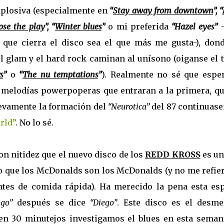
xplosiva (especialmente en
“
Stay away from downtown
”, “
ose the play
”, “
Winter blues
”
o mi preferida
“Hazel eyes”
que cierra el disco sea el que más me gusta-), dond
el glam y el hard rock caminan al unísono (oiganse el 
s
”
o
“
The nu temptations
”
). Realmente no sé que esper
 melodías powerpoperas que entraran a la primera, qu
uevamente la formación del
“Neurotica”
del 87 continuase
rld”
. No lo sé.
con nitidez que el nuevo disco de los
REDD KROSS
es un
veo que los McDonalds son los McDonalds (y no me refie
tes de comida rápida). Ha merecido la pena esta esp
igo”
después se dice
“Diego”
. Este disco es el desme
en 30 minutejos investigamos el blues en esta semana