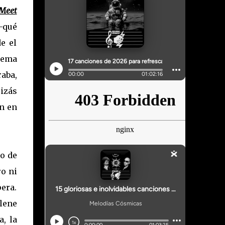
Meet
–qué
e el
tema
aba,
izás
n en
o de
ro ni
era.
lene
, la