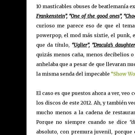
10 masticables obuses de beatlemanía e
Frankenstein
”, “
One of the good ones
”, “
Cho
curioso me parece eso de que el tema 
powerpop, el mod más sixtie, el punk, 
que da título,
“
Uglier
”, “
Dracula’s daughter
quizás menos caña, menos decibelios o
anhelaba que a pesar de que llevaran n
la misma senda del impecable
“Show Wo
El caso es que puestos ahora a ver, veo 
los discos de este 2012. Ah, y también 
mucho menos a la cadena de restauran
Porque no siempre cuando se dice
“d
absoluto, con premura juvenil, porque 