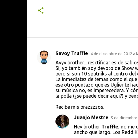
Savoy Truffle
4 de diciembre de 2012 a l
C
Ayyy brother... resctificar es de sabi
o
Si, yo también soy devoto de Show wo
pero si son 10 sputniks al centro del 
m
La inmediatez de temas como el que p
e
ese otro puntazo que es Uglier te hac
su música no, es imperecedera. Y cóm
n
la polla (¿se puede decir aquí?) y be
t
Recibe mis brazzzzos.
a
r
Juanjo Mestre
5 de diciembre 
i
Hey brother
Truffle
, no me 
ancho que largo. Los Redd Kr
o