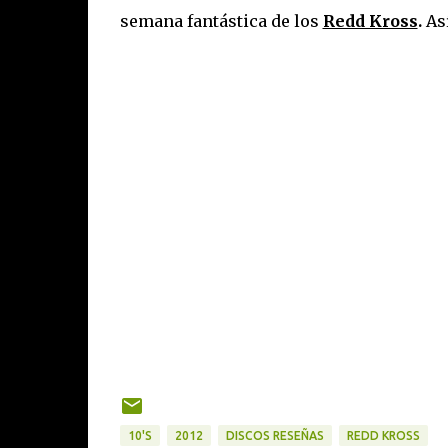
semana fantástica de los
Redd Kross
.
As
10'S
2012
DISCOS RESEÑAS
REDD KROSS