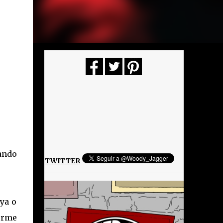
ando
TWITTER
aya o
erme