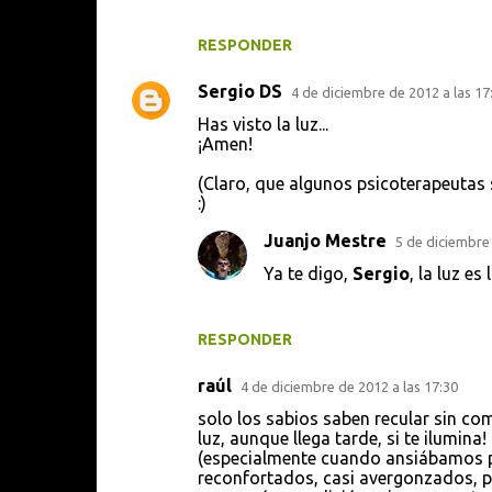
s
RESPONDER
Sergio DS
4 de diciembre de 2012 a las 17
Has visto la luz...
¡Amen!
(Claro, que algunos psicoterapeutas s
:)
Juanjo Mestre
5 de diciembre 
Ya te digo,
Sergio
, la luz es
RESPONDER
raúl
4 de diciembre de 2012 a las 17:30
solo los sabios saben recular sin com
luz, aunque llega tarde, si te ilumi
(especialmente cuando ansiábamos po
reconfortados, casi avergonzados, por