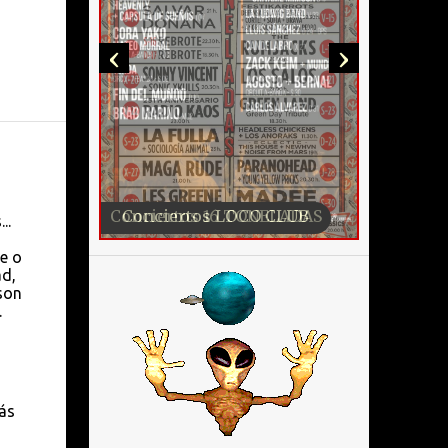
‹
›
Conciertos LOCO CLUB
..
e o
ad,
son
.
más