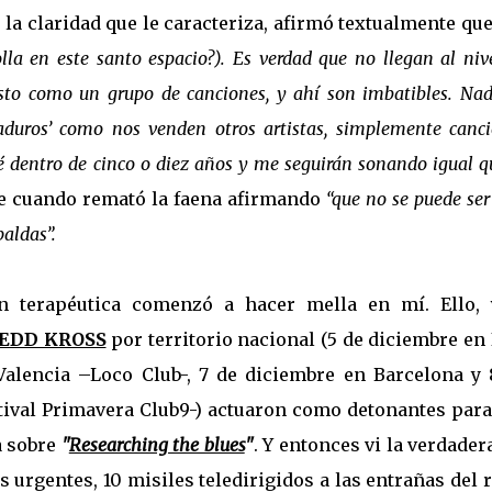
on la claridad que le caracteriza, afirmó textualmente qu
lla en este santo espacio?). Es verdad que no llegan al niv
visto como un grupo de canciones, y ahí son imbatibles. Na
aduros’ como nos venden otros artistas, simplemente canc
ré dentro de cinco o diez años y me seguirán sonando igual q
e cuando remató la faena afirmando
“que no se puede se
paldas”.
n terapéutica comenzó a hacer mella en mí. Ello, 
EDD KROSS
por territorio nacional (5 de diciembre en
Valencia –Loco Club-, 7 de diciembre en Barcelona y 
ival Primavera Club9-) actuaron como detonantes para
a sobre
"
Researching the blues
"
. Y entonces vi la verdader
zos urgentes, 10 misiles teledirigidos a las entrañas del 