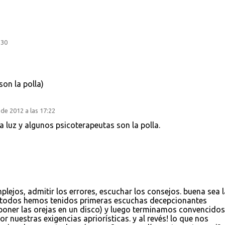
:30
on la polla)
de 2012 a las 17:22
 la luz y algunos psicoterapeutas son la polla.
plejos, admitir los errores, escuchar los consejos. buena sea l
na! todos hemos tenidos primeras escuchas decepcionantes
ner las orejas en un disco) y luego terminamos convencidos
 nuestras exigencias apriorísticas. y al revés! lo que nos