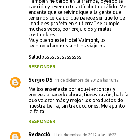
También he caído en la trampa, oyendo la
o
canción y leyendo tu artículo tan cálido. Me
encanta que se reivindique a la gente que
m
tenemos cerca porque parece ser que lo de
e
"nadie es profeta en su tierra" se cumple
muchas veces, por prejuicios y malas
n
costumbres.
t
Muy bueno este Hotel Valmont, lo
recomendaremos a otros viajeros.
a
r
Saludosssssssssssssss
i
RESPONDER
o
Sergio DS
11 de diciembre de 2012 a las 18:12
s
Me los enseñaste por aquel entonces y
vuelves a hacerlo ahora, tienes razón, habría
que valorar más y mejor los productos de
nuestra tierra, sin traducciones. Me apunto
la falta.
RESPONDER
Redacció
11 de diciembre de 2012 a las 18:22