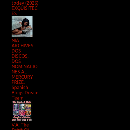
today (2026)
EXQUISITEC
ES
NIA
ARCHIVES:
DOS
DISCOS,
DOS
NOMINACIO
NES AL
MERCURY
PRIZE.
Spanish
Blogs Dream
Team
V.A. The
Spirit Of