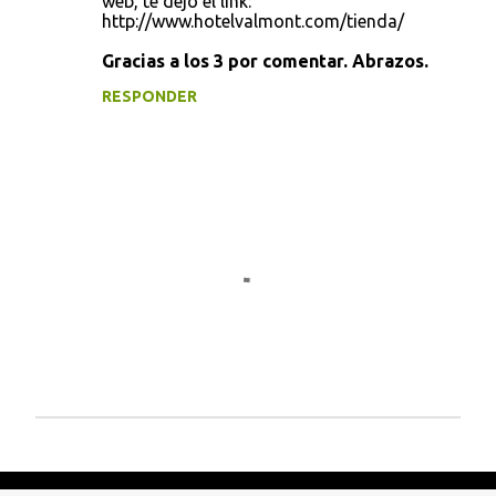
web, te dejo el link:
http://www.hotelvalmont.com/tienda/
Gracias a los 3 por comentar. Abrazos.
RESPONDER
P
u
b