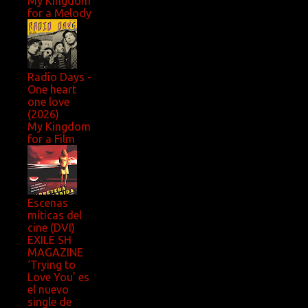
My Kingdom
for a Melody
Radio Days -
One heart
one love
(2026)
My Kingdom
for a Film
Escenas
míticas del
cine (DVI)
EXILE SH
MAGAZINE
‘Trying to
Love You’ es
el nuevo
single de