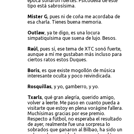
época sonaron fuertes. Psicodelia de este
tipo está sabrosísima.
Mister G
, pues ni de coña me acordaba de
esa charla. Tienes buena memoria.
Outlaw
, ya te digo, es una locura
simpatiquísima que suena de lujo. Besos.
Raúl
, pues sí, ese tema de XTC sonó fuerte,
aunque a mí me gustaban más incluso para
ciertos ratos estos Duques.
Boris
, es que existe mogollón de música
interesante oculta y poco reivindicada.
Rosquillas
, y yo, gamberro, y yo.
Txarls
, qué gran alegría, querido amigo,
volver a leerte. Me paso en cuanto pueda a
visitarte que estoy en plena vorágine fallera.
Muchísimas gracias por ese premio.
Respecto a fútbol, no esperaba el resultado
de ayer, realmente fue una sorpresa lo
sobrados que ganaron al Bilbao, ha sido un