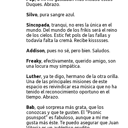
Duques. Abrazo.
Silvo
, pura sangre azul.
Sincopada
, tranqui, no eres la única en el
mundo. Del mundo de los frikis será el reino
de los cielos. Estic fet pols de las fallas y
todavía falta la cremà. Recibe kissssses.
Addison
, pues no sé, pero bien. Saludos.
Freaky
, efectivamente, querido amigo, son
una locura muy simpática.
Luther
, ya te digo, hermano de la otra orilla.
Una de las principales misiones de este
espacio es reivindicar esa música que no ha
tenido el reconocimiento oportuno en el
tiempo. Abrazo.
Bab
, qué sorpresa más grata, que los
conozcas y que te gusten. El “Psonic
psunspot” es fabuloso, aunque a mí me
gusta más éste. Te puedo asegurar que Juan
Vitoria es un auténtico erudito.