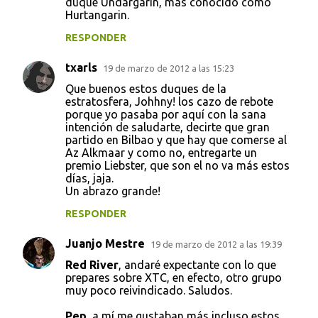
duque Undargarín, más conocido como
Hurtangarin.
RESPONDER
txarls
19 de marzo de 2012 a las 15:23
Que buenos estos duques de la
estratosfera, Johhny! los cazo de rebote
porque yo pasaba por aquí con la sana
intención de saludarte, decirte que gran
partido en Bilbao y que hay que comerse al
Az Alkmaar y como no, entregarte un
premio Liebster, que son el no va más estos
días, jaja.
Un abrazo grande!
RESPONDER
Juanjo Mestre
19 de marzo de 2012 a las 19:39
Red River
, andaré expectante con lo que
prepares sobre XTC, en efecto, otro grupo
muy poco reivindicado. Saludos.
Pep
, a mí me gustaban más incluso estos