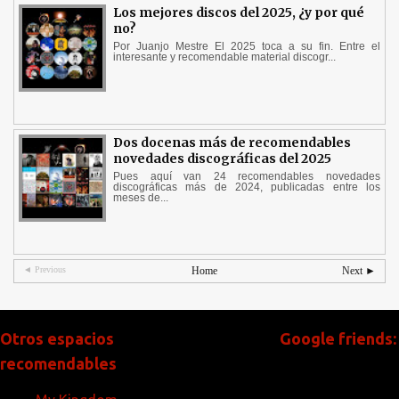
Los mejores discos del 2025, ¿y por qué
no?
Por Juanjo Mestre El 2025 toca a su fin. Entre el
interesante y recomendable material discogr...
Dos docenas más de recomendables
novedades discográficas del 2025
Pues aquí van 24 recomendables novedades
discográficas más de 2024, publicadas entre los
meses de...
◄ Previous
Home
Next ►
Otros espacios
Google friends:
recomendables