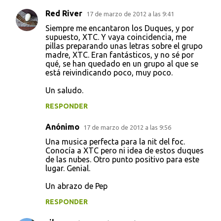
Red River
17 de marzo de 2012 a las 9:41
C
Siempre me encantaron los Duques, y por
o
supuesto, XTC. Y vaya coincidencia, me
pillas preparando unas letras sobre el grupo
m
madre, XTC. Eran fantásticos, y no sé por
e
qué, se han quedado en un grupo al que se
está reivindicando poco, muy poco.
n
t
Un saludo.
a
RESPONDER
r
Anónimo
17 de marzo de 2012 a las 9:56
i
Una musica perfecta para la nit del foc.
o
Conocía a XTC pero ni idea de estos duques
s
de las nubes. Otro punto positivo para este
lugar. Genial.
Un abrazo de Pep
RESPONDER