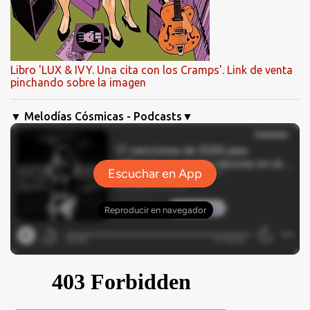
Libro 'LUX & IVY. Una cita con los Cramps'. Link de venta
pinchando sobre la imagen
▼ Melodías Cósmicas - Podcasts▼