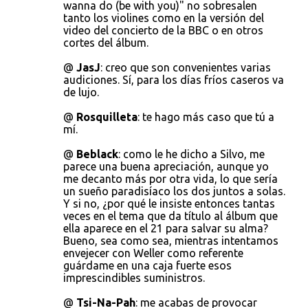
wanna do (be with you)" no sobresalen
tanto los violines como en la versión del
video del concierto de la BBC o en otros
cortes del álbum.
@
JasJ
: creo que son convenientes varias
audiciones. Sí, para los días fríos caseros va
de lujo.
@
Rosquilleta
: te hago más caso que tú a
mí.
@
Beblack
: como le he dicho a Silvo, me
parece una buena apreciación, aunque yo
me decanto más por otra vida, lo que sería
un sueño paradisíaco los dos juntos a solas.
Y si no, ¿por qué le insiste entonces tantas
veces en el tema que da título al álbum que
ella aparece en el 21 para salvar su alma?
Bueno, sea como sea, mientras intentamos
envejecer con Weller como referente
guárdame en una caja fuerte esos
imprescindibles suministros.
@
Tsi-Na-Pah
: me acabas de provocar