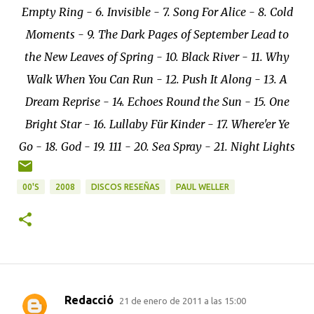
Empty Ring - 6. Invisible - 7. Song For Alice - 8. Cold
Moments - 9. The Dark Pages of September Lead to
the New Leaves of Spring - 10. Black River - 11. Why
Walk When You Can Run - 12. Push It Along - 13. A
Dream Reprise - 14. Echoes Round the Sun - 15. One
Bright Star - 16. Lullaby Für Kinder - 17. Where'er Ye
Go - 18. God - 19. 111 - 20. Sea Spray - 21. Night Lights
00'S
2008
DISCOS RESEÑAS
PAUL WELLER
Redacció
21 de enero de 2011 a las 15:00
C