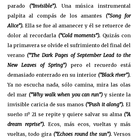
parado
(“Invisible”).
Una música instrumental
palpita al compás de los amantes
(“Song for
Alice”).
Ella se fue al amanecer y él se retuerce de
dolor al recordarla
(“Cold moments”).
Quizás con
la primavera se olvide el sufrimiento del final del
verano
(“The Dark Pages of September Lead to the
New Leaves of Spring”)
pero el recuerdo está
demasiado enterrado en su interior
(“Black river”).
Ya no escucha nada, sólo camina, mira las olas
del mar
(“Why walk when you can run”)
y siente la
invisible caricia de sus manos
(“Push it along”).
El
sueño nº 21 se repite y quiere salvar su alma
(“A
dream reprise”).
Ecos, más ecos, vueltas y más
vueltas, todo gira
(“Echoes round the sun”).
Versos