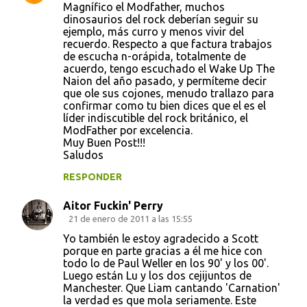
Magnífico el Modfather, muchos
o
dinosaurios del rock deberían seguir su
ejemplo, más curro y menos vivir del
m
recuerdo. Respecto a que factura trabajos
e
de escucha n-orápida, totalmente de
acuerdo, tengo escuchado el Wake Up The
n
Naion del año pasado, y permíteme decir
t
que ole sus cojones, menudo trallazo para
confirmar como tu bien dices que el es el
a
líder indiscutible del rock británico, el
r
ModFather por excelencia.
Muy Buen Post!!!
i
Saludos
o
RESPONDER
s
Aitor Fuckin' Perry
21 de enero de 2011 a las 15:55
Yo también le estoy agradecido a Scott
porque en parte gracias a él me hice con
todo lo de Paul Weller en los 90' y los 00'.
Luego están Lu y los dos cejijuntos de
Manchester. Que Liam cantando 'Carnation'
la verdad es que mola seriamente. Este