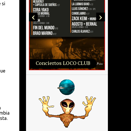
 si
‹
›
Conciertos LOCO CLUB
que
n
ambia
sta.