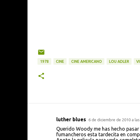
1978
CINE
CINE AMERICANO
LOU ADLER
VI
luther blues
6 de diciembre de 2010 a las
C
Querido Woody me has hecho pasar 
o
fumancheros esta tardecita en compañi