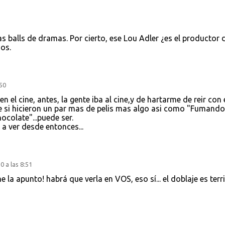
 balls de dramas. Por cierto, ese Lou Adler ¿es el productor 
os.
50
 el cine, antes, la gente iba al cine,y de hartarme de reir con 
 si hicieron un par mas de pelis mas algo asi como "Fumando
olate"...puede ser.
a ver desde entonces...
 a las 8:51
 la apunto! habrá que verla en VOS, eso sí... el doblaje es terri