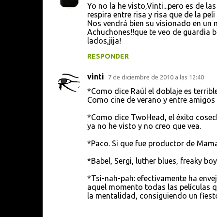
Yo no la he visto,Vinti...pero es de l
respira entre risa y risa que de la pel
Nos vendrá bien su visionado en un 
Achuchones!!que te veo de guardia blo
lados,jija!
RESPONDER
vinti
7 de diciembre de 2010 a las 12:40
*Como dice Raúl el doblaje es terrible
Como cine de verano y entre amigos
*Como dice TwoHead, el éxito cosech
ya no he visto y no creo que vea.
*Paco. Si que fue productor de Mama'
*Babel, Sergi, luther blues, freaky bo
*Tsi-nah-pah: efectivamente ha envej
aquel momento todas las películas q
la mentalidad, consiguiendo un fiest