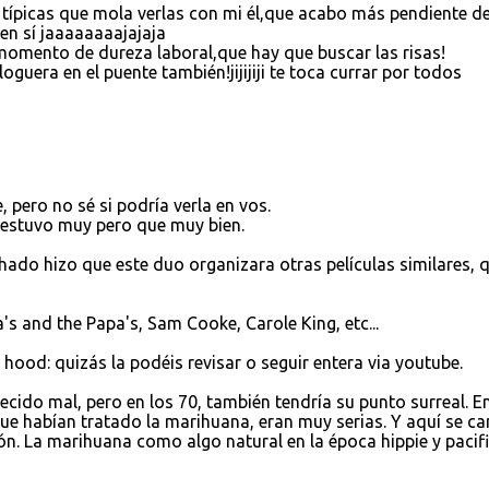
as típicas que mola verlas con mi él,que acabo más pendiente de
i en sí jaaaaaaaajajaja
momento de dureza laboral,que hay que buscar las risas!
guera en el puente también!jijijiji te toca currar por todos
, pero no sé si podría verla en vos.
 estuvo muy pero que muy bien.
ado hizo que este duo organizara otras películas similares, 
s and the Papa's, Sam Cooke, Carole King, etc...
y hood: quizás la podéis revisar o seguir entera via youtube.
ecido mal, pero en los 70, también tendría su punto surreal. E
ue habían tratado la marihuana, eran muy serias. Y aquí se c
ón. La marihuana como algo natural en la época hippie y pacifi