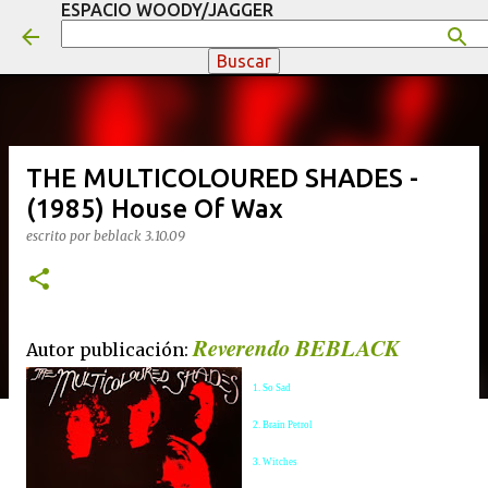
ESPACIO WOODY/JAGGER
Ir al contenido principal
THE MULTICOLOURED SHADES -
(1985) House Of Wax
escrito por
beblack
3.10.09
Reverendo BEBLACK
Autor publicación:
1. So Sad
2. Brain Petrol
3. Witches