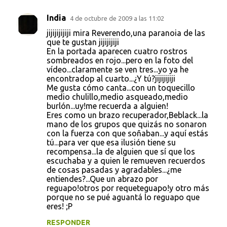
India
4 de octubre de 2009 a las 11:02
jijijijijiji mira Reverendo,una paranoia de las
que te gustan jijijijiji
En la portada aparecen cuatro rostros
sombreados en rojo...pero en la foto del
vídeo...claramente se ven tres...yo ya he
encontradop al cuarto...¿Y tú?jijijijiji
Me gusta cómo canta...con un toquecillo
medio chulillo,medio asqueado,medio
burlón...uy!me recuerda a alguien!
Eres como un brazo recuperador,Beblack...la
mano de los grupos que quizás no sonaron
con la fuerza con que soñaban...y aquí estás
tú...para ver que esa ilusión tiene su
recompensa...la de alguien que sí que los
escuchaba y a quien le remueven recuerdos
de cosas pasadas y agradables...¿me
entiendes?...Que un abrazo por
reguapo!otros por requeteguapo!y otro más
porque no se pué aguantá lo reguapo que
eres! ;P
RESPONDER