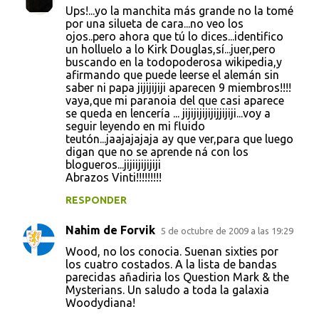
Ups!...yo la manchita más grande no la tomé
por una silueta de cara...no veo los
ojos..pero ahora que tú lo dices...identifico
un holluelo a lo Kirk Douglas,sí...juer,pero
buscando en la todopoderosa wikipedia,y
afirmando que puede leerse el alemán sin
saber ni papa jijijijiji aparecen 9 miembros!!!!
vaya,que mi paranoia del que casi aparece
se queda en lencería ... jijijijijijijjijiji...voy a
seguir leyendo en mi fluido
teutón...jaajajajaja ay que ver,para que luego
digan que no se aprende ná con los
blogueros...jijiijijijiji
Abrazos Vinti!!!!!!!!!
RESPONDER
Nahim de Forvik
5 de octubre de 2009 a las 19:29
Wood, no los conocia. Suenan sixties por
los cuatro costados. A la lista de bandas
parecidas añadiria los Question Mark & the
Mysterians. Un saludo a toda la galaxia
Woodydiana!