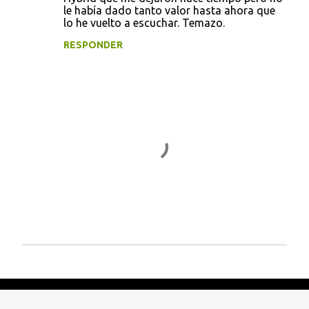
le había dado tanto valor hasta ahora que
lo he vuelto a escuchar. Temazo.
RESPONDER
P
u
b
l