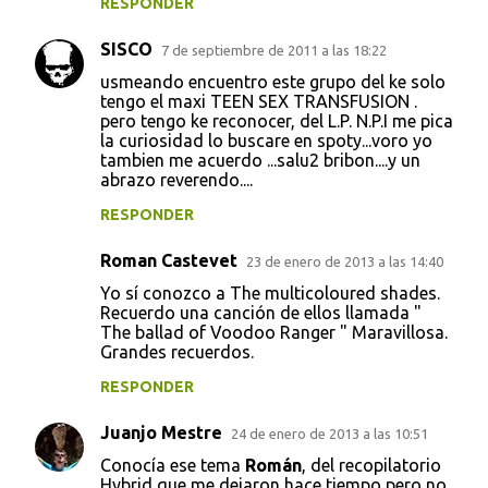
RESPONDER
SISCO
7 de septiembre de 2011 a las 18:22
usmeando encuentro este grupo del ke solo
tengo el maxi TEEN SEX TRANSFUSION .
pero tengo ke reconocer, del L.P. N.P.I me pica
la curiosidad lo buscare en spoty...voro yo
tambien me acuerdo ...salu2 bribon....y un
abrazo reverendo....
RESPONDER
Roman Castevet
23 de enero de 2013 a las 14:40
Yo sí conozco a The multicoloured shades.
Recuerdo una canción de ellos llamada "
The ballad of Voodoo Ranger " Maravillosa.
Grandes recuerdos.
RESPONDER
Juanjo Mestre
24 de enero de 2013 a las 10:51
Conocía ese tema
Román
, del recopilatorio
Hybrid que me dejaron hace tiempo pero no