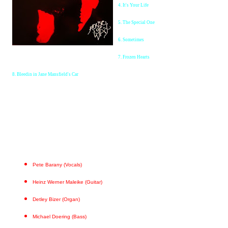
4. It's Your Life
5. The Special One
6. Sometimes
7. Frozen Hearts
8. Bleedin in Jane Mansfield's Car
Pete Barany (Vocals)
Heinz Werner Maleike (Guitar)
Detley Bizer (Organ)
Michael Doering (Bass)