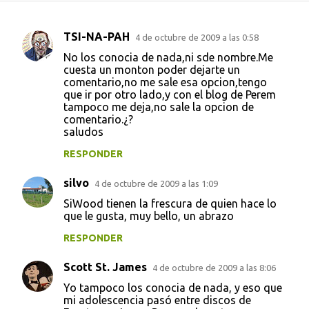
TSI-NA-PAH
4 de octubre de 2009 a las 0:58
C
No los conocia de nada,ni sde nombre.Me
o
cuesta un monton poder dejarte un
comentario,no me sale esa opcion,tengo
m
que ir por otro lado,y con el blog de Perem
e
tampoco me deja,no sale la opcion de
comentario.¿?
n
saludos
t
RESPONDER
a
r
silvo
4 de octubre de 2009 a las 1:09
i
SiWood tienen la frescura de quien hace lo
que le gusta, muy bello, un abrazo
o
s
RESPONDER
Scott St. James
4 de octubre de 2009 a las 8:06
Yo tampoco los conocia de nada, y eso que
mi adolescencia pasó entre discos de