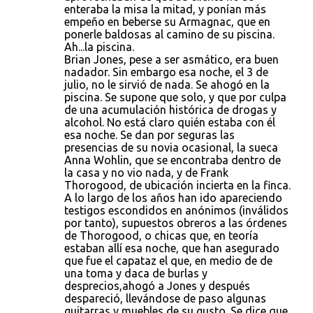
enteraba la misa la mitad, y ponían más
empeño en beberse su Armagnac, que en
ponerle baldosas al camino de su piscina.
Ah...la piscina.
Brian Jones, pese a ser asmático, era buen
nadador. Sin embargo esa noche, el 3 de
julio, no le sirvió de nada. Se ahogó en la
piscina. Se supone que solo, y que por culpa
de una acumulación histórica de drogas y
alcohol. No está claro quién estaba con él
esa noche. Se dan por seguras las
presencias de su novia ocasional, la sueca
Anna Wohlin, que se encontraba dentro de
la casa y no vio nada, y de Frank
Thorogood, de ubicación incierta en la finca.
A lo largo de los años han ido apareciendo
testigos escondidos en anónimos (inválidos
por tanto), supuestos obreros a las órdenes
de Thorogood, o chicas que, en teoría
estaban allí esa noche, que han asegurado
que fue el capataz el que, en medio de de
una toma y daca de burlas y
desprecios,ahogó a Jones y después
despareció, llevándose de paso algunas
guitarras y muebles de su gusto. Se dice que