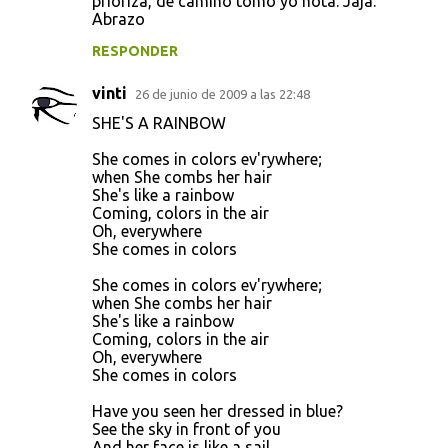
prioriza, de camino tomo yo nota. Jaja.
Abrazo
RESPONDER
vinti
26 de junio de 2009 a las 22:48
SHE'S A RAINBOW
She comes in colors ev'rywhere;
when She combs her hair
She's like a rainbow
Coming, colors in the air
Oh, everywhere
She comes in colors
She comes in colors ev'rywhere;
when She combs her hair
She's like a rainbow
Coming, colors in the air
Oh, everywhere
She comes in colors
Have you seen her dressed in blue?
See the sky in front of you
And her face is like a sail