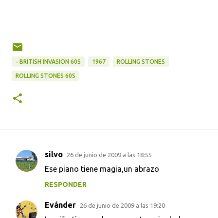
- BRITISH INVASION 60S
1967
ROLLING STONES
ROLLING STONES 60S
silvo
26 de junio de 2009 a las 18:55
C
Ese piano tiene magia,un abrazo
o
RESPONDER
m
e
Evánder
26 de junio de 2009 a las 19:20
n