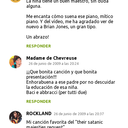
La niña tiene un buen maestro, sin duda
t
alguna.
a
Me encanta cómo suena ese piano, mítico
piano. Y del vídeo, me ha agradado ver de
r
nuevo a Brian Jones, un gran tipo.
i
Un abrazo!
o
s
RESPONDER
Madame de Chevreuse
26 de junio de 2009 a las 20:24
¡¡¡Que bonita canción y que bonita
presentación!!!
Enhorabuena a ese padre por no descuidar
la educación de esa niña.
Baci e abbracci (per tutti due)
RESPONDER
ROCKLAND
26 de junio de 2009 a las 20:37
Mi canción favorita del "their satanic
majesties request".