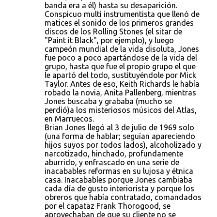
banda era a él) hasta su desaparición.
Conspicuo multi instrumentista que llenó de
matices el sonido de los primeros grandes
discos de los Rolling Stones (el sitar de
"Paint it Black", por ejemplo), y luego
campeón mundial de la vida disoluta, Jones
fue poco a poco apartándose de la vida del
grupo, hasta que fue el propio grupo el que
le apartó del todo, sustituyéndole por Mick
Taylor. Antes de eso, Keith Richards le había
robado la novia, Anita Pallenberg, mientras
Jones buscaba y grababa (mucho se
perdió)a los misteriosos músicos del Atlas,
en Marruecos.
Brian Jones llegó al 3 de julio de 1969 solo
(una forma de hablar; seguían apareciendo
hijos suyos por todos lados), alcoholizado y
narcotizado, hinchado, profundamente
aburrido, y enfrascado en una serie de
inacabables reformas en su lujosa y étnica
casa. Inacabables porque Jones cambiaba
cada día de gusto interiorista y porque los
obreros que había contratado, comandados
por el capataz Frank Thorogood, se
aprovechaban de que su cliente no se