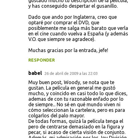
gustado mucho tu descripción de la película,
y has conseguido despertar el gusanillo.
Dado que ando por Inglaterra, creo que
optaré por comprar el DVD, que
posiblemente me salga más barato que verla
en el cine cuando vuelva a España (y además
V.O. que siempre se agradece).
Muchas gracias por la entrada, jefe!
RESPONDER
babel
26 de abril de 2009 a las 22:03
Muy buen post, Woody, se nota que te
gustan. La película en general me gustó
mucho, y coincido en casi todo lo que dices,
ademas de con tu razonable enfado por lo
de siempre... No sé en qué mundo viven ni
cómo seleccionan la cartelera, pero es para
colgarlos del palo mayor.
De todas formas, quizá la película tenga el
pero de centrarse demasiado en la figura y
pecar, si acaso de cierta visión de conjunto.
Además, mi admiración por los Joy División