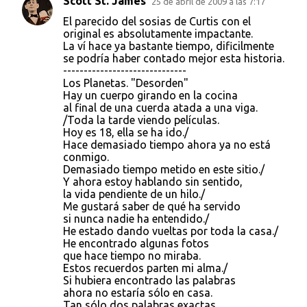
Scott St. James
25 de abril de 2009 a las 7:17
El parecido del sosias de Curtis con el
original es absolutamente impactante.
La ví hace ya bastante tiempo, dificilmente
se podría haber contado mejor esta historia.
------------------------------
Los Planetas. "Desorden"
Hay un cuerpo girando en la cocina
al final de una cuerda atada a una viga.
/Toda la tarde viendo películas.
Hoy es 18, ella se ha ido./
Hace demasiado tiempo ahora ya no está
conmigo.
Demasiado tiempo metido en este sitio./
Y ahora estoy hablando sin sentido,
la vida pendiente de un hilo./
Me gustará saber de qué ha servido
si nunca nadie ha entendido./
He estado dando vueltas por toda la casa./
He encontrado algunas fotos
que hace tiempo no miraba.
Estos recuerdos parten mi alma./
Si hubiera encontrado las palabras
ahora no estaría sólo en casa.
Tan sólo dos palabras exactas,