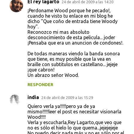
El rey lagarto
24 de abril de 2009 a las 14:20
C
¡Perdoname Wood porque he pecado!,
o
cuando he visto tu enlace en mi blog he
dicho "Que coño de entrada tiene Woody
m
hoy".
e
Reconozco mi mas absoluto
desconocimiento de esta pelicula... joder
n
¡Pensaba que era un anuncion de condones!.
t
De todas maneras viendo la banda sonora
a
que tiene, es muy posible que la vea en
r
braille con subtitulos en castellano... jejeje
¡que cabron!
i
Un abrazo señor Wood.
o
RESPONDER
s
india
24 de abril de 2009 a las 15:29
Quiero verla ya!!!!!pero ya de ya
mismo!!!!!leer el post es necesitar visionarla
Wood!!!!
Verla y escucharla,Rey Lagarto,que veo que
no es sólo el hielo lo que quema...jejejejeje
No puedo decir nada más,y no es sólo por el