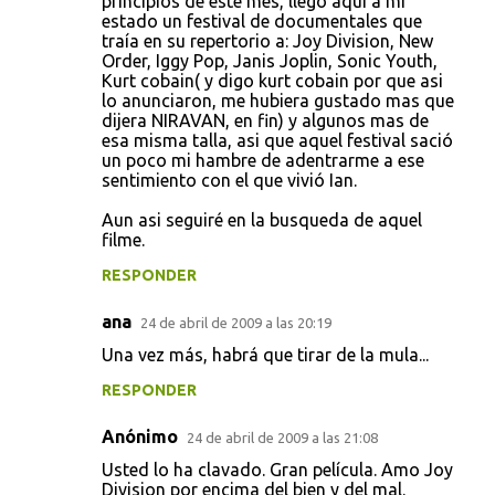
principios de este mes, llego aqui a mi
estado un festival de documentales que
traía en su repertorio a: Joy Division, New
Order, Iggy Pop, Janis Joplin, Sonic Youth,
Kurt cobain( y digo kurt cobain por que asi
lo anunciaron, me hubiera gustado mas que
dijera NIRAVAN, en fin) y algunos mas de
esa misma talla, asi que aquel festival sació
un poco mi hambre de adentrarme a ese
sentimiento con el que vivió Ian.
Aun asi seguiré en la busqueda de aquel
filme.
RESPONDER
ana
24 de abril de 2009 a las 20:19
Una vez más, habrá que tirar de la mula...
RESPONDER
Anónimo
24 de abril de 2009 a las 21:08
Usted lo ha clavado. Gran película. Amo Joy
Division por encima del bien y del mal.