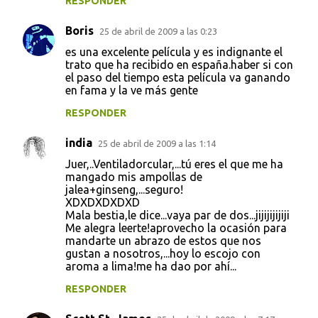
RESPONDER
Boris
25 de abril de 2009 a las 0:23
es una excelente película y es indignante el
trato que ha recibido en españa.haber si con
el paso del tiempo esta película va ganando
en fama y la ve más gente
RESPONDER
india
25 de abril de 2009 a las 1:14
Juer,..Ventiladorcular,...tú eres el que me ha
mangado mis ampollas de
jalea+ginseng,...seguro!
XDXDXDXDXD
Mala bestia,le dice...vaya par de dos...jijijijijiji
Me alegra leerte!aprovecho la ocasión para
mandarte un abrazo de estos que nos
gustan a nosotros,...hoy lo escojo con
aroma a lima!me ha dao por ahí...
RESPONDER