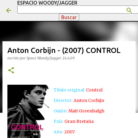
ESPACIO WOODY/JAGGER
Ir al contenido principal
Anton Corbijn - (2007) CONTROL
escrito por
Space Woody/Jagger
24.4.09
Título original:
Control
Director:
Anton Corbijn
Guión:
Matt Greenhalgh
País:
Gran Bretaña
Año:
2007