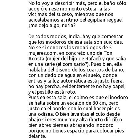
No lo voy a describir más, pero el baño sólo
acogió en ese momento estelar a las
víctimas del suceso, mientras que nos
acicalabamos al ritmo del egiptian reggae.
¿me dejo algo, nuria?
De todos modos, India...hay que comentar
que los inodoros de esa sala son suicidas.
No sé si conoces los monólogos de 5
mujeres.com, en concreto uno de Toni
Acosta (mujer del hijo de Rafael) y que salía
en una serie (el comisario?). Pues bien, ella
hablaba del diseño de los cuartos de baño,
con un dedo de agua en el suelo, donde
entras y la luz automática está justo fuera,
no hay percha, evidentemente no hay papel,
y el pestillo está roto.
Pues en esta sala, el colmo es que el inodoro
se halla sobre un escalon de 30 cm, pero
justo en el borde, con lo cual hacer pis es
una odisea. O bien levantas el culo desde
abajo si eres muy muy alta (harto dificil) o
bien abres piernas abrazando inodoro
porque no tienes espacio para colocar pies
delante.