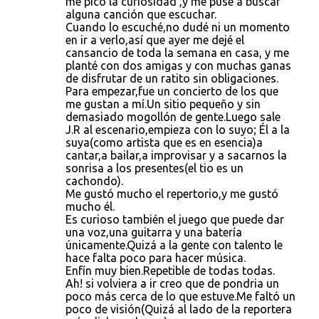
me picó la curiosidad ,y me puse a buscar
alguna canción que escuchar.
Cuando lo escuché,no dudé ni un momento
en ir a verlo,así que ayer me dejé el
cansancio de toda la semana en casa, y me
planté con dos amigas y con muchas ganas
de disfrutar de un ratito sin obligaciones.
Para empezar,fue un concierto de los que
me gustan a mí.Un sitio pequeño y sin
demasiado mogollón de gente.Luego sale
J.R al escenario,empieza con lo suyo; Él a la
suya(como artista que es en esencia)a
cantar,a bailar,a improvisar y a sacarnos la
sonrisa a los presentes(el tio es un
cachondo).
Me gustó mucho el repertorio,y me gustó
mucho él.
Es curioso también el juego que puede dar
una voz,una guitarra y una batería
únicamente.Quizá a la gente con talento le
hace falta poco para hacer música.
Enfín muy bien.Repetible de todas todas.
Ah! si volviera a ir creo que de pondria un
poco más cerca de lo que estuve.Me faltó un
poco de visión(Quizá al lado de la reportera