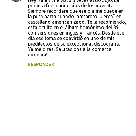
Hey Nahim, he visto 3 veces al tio Jojo. La
primera fue a principios de los noventa.
Siempre recordaré que ese día me quedé en
la puta parra cuando interpretó "Cerca" en
castellano americanizado. Te la recomiendo,
está oculta en el álbum homónimo del 89
con versiones en inglés y francés. Desde ese
día ese tema se convirtió en uno de mis
predilectos de su excepcional discografía.
Ya me dirás. Salutacions a la comarca
gironina!!!
RESPONDER