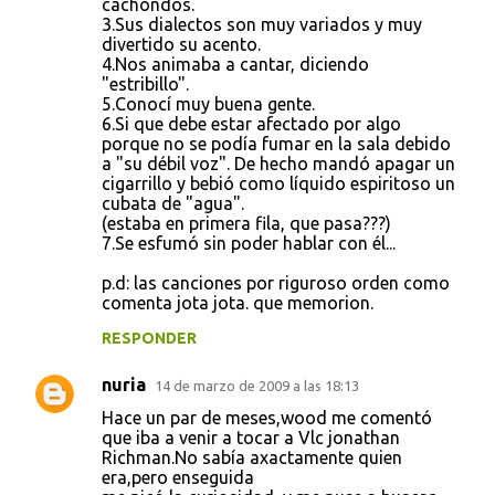
cachondos.
3.Sus dialectos son muy variados y muy
divertido su acento.
4.Nos animaba a cantar, diciendo
"estribillo".
5.Conocí muy buena gente.
6.Si que debe estar afectado por algo
porque no se podía fumar en la sala debido
a "su débil voz". De hecho mandó apagar un
cigarrillo y bebió como líquido espiritoso un
cubata de "agua".
(estaba en primera fila, que pasa???)
7.Se esfumó sin poder hablar con él...
p.d: las canciones por riguroso orden como
comenta jota jota. que memorion.
RESPONDER
nuria
14 de marzo de 2009 a las 18:13
Hace un par de meses,wood me comentó
que iba a venir a tocar a Vlc jonathan
Richman.No sabía axactamente quien
era,pero enseguida