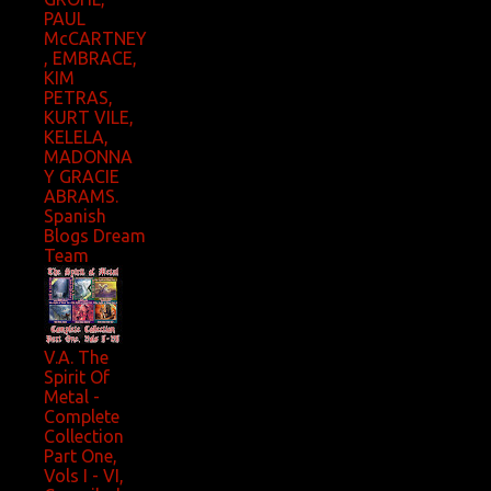
PAUL
McCARTNEY
, EMBRACE,
KIM
PETRAS,
KURT VILE,
KELELA,
MADONNA
Y GRACIE
ABRAMS.
Spanish
Blogs Dream
Team
V.A. The
Spirit Of
Metal -
Complete
Collection
Part One,
Vols I - VI,