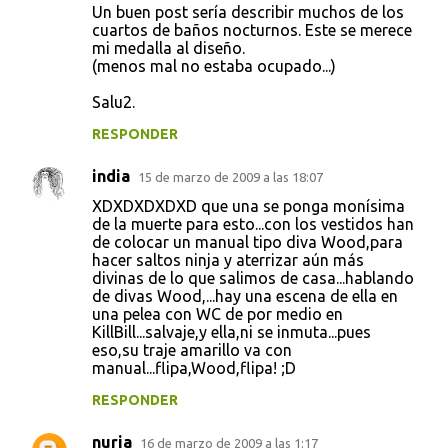
Un buen post sería describir muchos de los
cuartos de baños nocturnos. Este se merece
mi medalla al diseño.
(menos mal no estaba ocupado...)
Salu2.
RESPONDER
india
15 de marzo de 2009 a las 18:07
XDXDXDXDXD que una se ponga monísima
de la muerte para esto...con los vestidos han
de colocar un manual tipo diva Wood,para
hacer saltos ninja y aterrizar aún más
divinas de lo que salimos de casa...hablando
de divas Wood,...hay una escena de ella en
una pelea con WC de por medio en
KillBill...salvaje,y ella,ni se inmuta...pues
eso,su traje amarillo va con
manual...flipa,Wood,flipa! ;D
RESPONDER
nuria
16 de marzo de 2009 a las 1:17