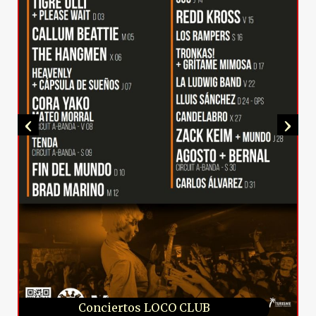
‹
›
Conciertos 16 TONELADAS
Conciertos LOCO CLUB