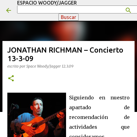
ESPACIO WOODY/JAGGER
Ir al contenido principal
JONATHAN RICHMAN – Concierto
13-3-09
escrito por
Space Woody/Jagger
12.3.09
Siguiendo en nuestro
apartado de
recomendación de
actividades que
consideramos