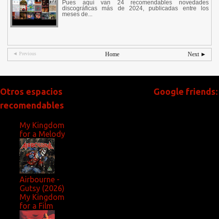
Pues aquí van 24 recomendables novedades
discográficas más de 2024, publicadas entre los
meses de...
◄ Previous
Home
Next ►
Otros espacios
Google friends:
recomendables
My Kingdom
for a Melody
Airbourne -
Gutsy (2026)
My Kingdom
for a Film