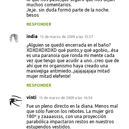
muchos comentarios.
Je,je.. sin duda formó parte de la noche.
besos
RESPONDER
india
15 de marzo de 2009 a las 15:57
¿Alguien se quedó encerrada en el baño?
XDXDXDXDXD qué punto,y qué agobio,...ésa
es una paranoia que ronda mi mente cada
vez que tengo que acudir a uno...creo que de
ahí que mi organismo haya creado una
maxivejiga antimiedo...jajajajajaja mitad
mujer mitad elefente!
RESPONDER
vinti
15 de marzo de 2009 a las 16:34
Fue un pleno directo en la diana. Menos mal
que sólo fueron los rebotes. La mujer giró
180º y zaaaassss, con una proyección
parabólica impactaron restos en nuestros
estupendos vestidos.