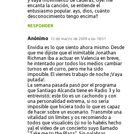
y vaya movimiento de caderas, oye! me
encanta la canción, se entiende el
m
entusiasmo popular. ays, dios, cuánto
e
desconocimiento tengo encima!!
n
RESPONDER
t
Anónimo
12 de marzo de 2009 a las 18:51
a
Envidia es lo que siento ahora mismo. Desde
r
que me dijiste que el inimitable Jonathan
i
Richman iba a actuar en Valencia en breve,
he intentado por todos los medios cambiar
o
turnos en el curro, pero me ha sido
s
imposible. El viernes trabajo de noche ¡Vaya
putada!.
La semana pasada pasó por el programa
que Santiago Alcanda tiene en Radio 3 y lo
entrevistó; este tío es un cachondo y con
una personalidad extrema, si no sería
imposible que hiciera todo lo que es capaz
de hacer sobre un escenario. Transmite una
vitalidad sin límites y os recomiendo a
todos que visualicéis (si no lo habéis hecho
ya) el vídeo de un concierto suyo llamado
"Take me to the Plaza". Sin palabras.