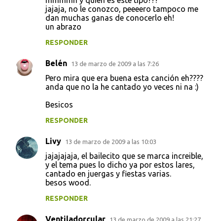
mmmmh y quien es este tipo???
jajaja, no le conozco, peeeero tampoco me
dan muchas ganas de conocerlo eh!
un abrazo
RESPONDER
Belén
13 de marzo de 2009 a las 7:26
Pero mira que era buena esta canción eh????
anda que no la he cantado yo veces ni na :)
Besicos
RESPONDER
Livy
13 de marzo de 2009 a las 10:03
jajajajaja, el bailecito que se marca increible,
y el tema pues lo dicho ya por estos lares,
cantado en juergas y fiestas varias.
besos wood.
RESPONDER
Ventiladorcular
13 de marzo de 2009 a las 21:27