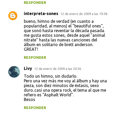
RESPONDER
n
t
interpreta-sones
12 de enero de 2009 a las 19:38
a
bueno, himno de verdad (en cuanto a
popularidad, al menos) el "beautiful ones",
r
que sonó hasta reventar la década pasada.
i
me gusta estos sones, desde aquel "animal
nitrate" hasta las nuevas canciones del
o
álbum en solitario de brett anderson.
s
GREAT!
RESPONDER
Livy
12 de enero de 2009 a las 20:36
Todo un himno, sin dudarlo.
Pero una vez más me voy al álbum y hay una
pieza, son diez minutos de éxtasis, sexo
duro..casi una opera rock, el tema al que me
refiero es "Asphalt World".
Besos
RESPONDER