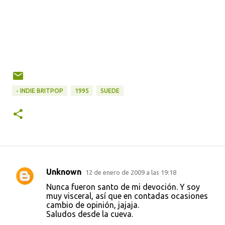
- INDIE BRITPOP
1995
SUEDE
Unknown
12 de enero de 2009 a las 19:18
C
Nunca fueron santo de mi devoción. Y soy
o
muy visceral, así que en contadas ocasiones
cambio de opinión, jajaja.
m
Saludos desde la cueva.
e