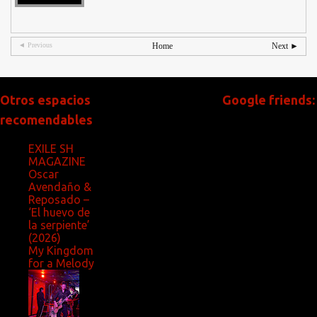
◄ Previous
Home
Next ►
Otros espacios
Google friends:
recomendables
EXILE SH
MAGAZINE
Oscar
Avendaño &
Reposado –
‘El huevo de
la serpiente’
(2026)
My Kingdom
for a Melody