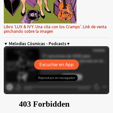
Libro 'LUX & IVY. Una cita con los Cramps'. Link de venta
pinchando sobre la imagen
▼ Melodías Cósmicas - Podcasts▼