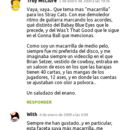
Troy McClure
5 de enero de 2009 a las 19:36
C
Vaya, vaya... Que tema mas "macarrilla"
o
para los Stray Cats. Con ese demoledor
ritmo de guitarra marcando los acordes,
m
qué distinto del Babay Blue Eyes que le
e
precede, y del Was't That Good que le sigue
en el Gonna Ball que mencionas.
n
t
Como soy un macarrilla de medio pelo,
siempre fue mi preferida del disco, y me
a
imaginaba siempre un videoclip en el que
r
Brian Setzer, vestido de cowboy, entraba en
un saloon de esos en los que las barajas
i
tienen 40 cartas, y las mangas de los
o
jugadores, 12 ases, y en donde las cuentas
se ajustaban con olor a polvora...
s
Un saludazo del enano.
RESPONDER
With
6 de enero de 2009 a las 0:09
Siempre me han gustado...y en particular,
esta faceta suya más macarrilla...me