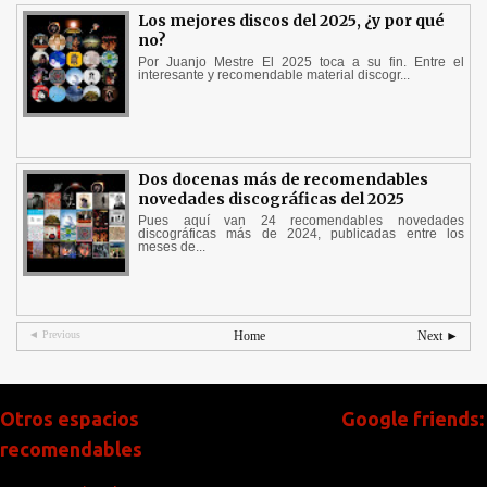
Los mejores discos del 2025, ¿y por qué
no?
Por Juanjo Mestre El 2025 toca a su fin. Entre el
interesante y recomendable material discogr...
Dos docenas más de recomendables
novedades discográficas del 2025
Pues aquí van 24 recomendables novedades
discográficas más de 2024, publicadas entre los
meses de...
◄ Previous
Home
Next ►
Otros espacios
Google friends:
recomendables