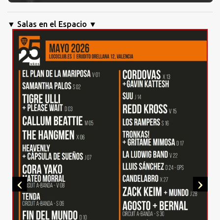
▼ Salas en el Espacio ▼
‹
›