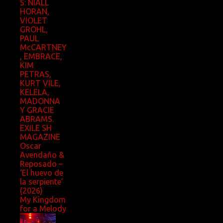
S: NIALL
HORAN,
VIOLET
GROHL,
PAUL
McCARTNEY
, EMBRACE,
KIM
PETRAS,
KURT VILE,
KELELA,
MADONNA
Y GRACIE
ABRAMS.
EXILE SH
MAGAZINE
Oscar
Avendaño &
Reposado –
‘El huevo de
la serpiente’
(2026)
My Kingdom
for a Melody