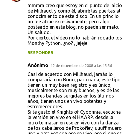
mmmm creo que estoy en el punto de inicio
de Milhaud, y como él, abriré las puertas al
conocimiento de este disco. En un princiio
no me atrae excesivamente, pero algo
posteado en este blog, no puede ser malo.
Un saludo.
Por cierto, el vídeo no lo habrán rodado los
Monthy Python, ¿no? , jejeje
RESPONDER
Anónimo
12 de diciembre de 2008 a las 13:36
Casi de acuerdo con Millhaud, jamás lo
compararía con Bono, para nada, este tipo
tienen un muy buen registro y es único,
musicalmente son muy buenos, y es de las
mejores bandas surgidas en los últimos
años, tienen unos en vivo potentes y
estremecedores.
Si te gustó el Knights of Cydonnia, escucha
la versión en vivo en el HAARP, desde la
intro te matan en ese en vivo con la danza
de los caballeros de Prokofiev, uuuff muero
una y otra vez con ese en vivo, ese si que es