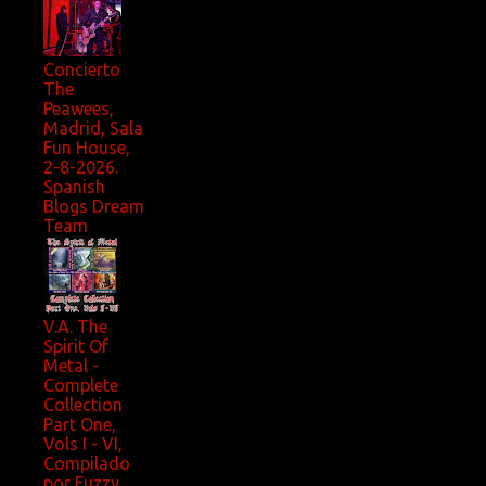
Concierto
The
Peawees,
Madrid, Sala
Fun House,
2-8-2026.
Spanish
Blogs Dream
Team
V.A. The
Spirit Of
Metal -
Complete
Collection
Part One,
Vols I - VI,
Compilado
por Fuzzy