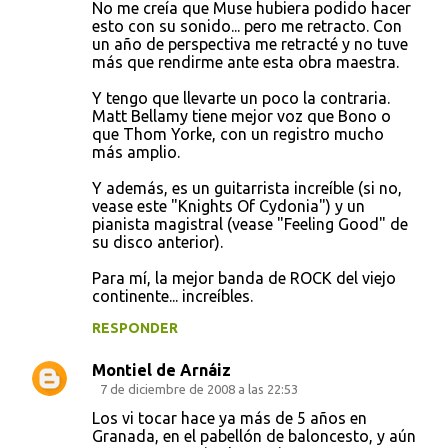
o
No me creía que Muse hubiera podido hacer
esto con su sonido... pero me retracto. Con
m
un año de perspectiva me retracté y no tuve
e
más que rendirme ante esta obra maestra.
n
Y tengo que llevarte un poco la contraria.
t
Matt Bellamy tiene mejor voz que Bono o
que Thom Yorke, con un registro mucho
a
más amplio.
r
Y además, es un guitarrista increíble (si no,
i
vease este "Knights Of Cydonia") y un
o
pianista magistral (vease "Feeling Good" de
su disco anterior).
s
Para mí, la mejor banda de ROCK del viejo
continente... increíbles.
RESPONDER
Montiel de Arnáiz
7 de diciembre de 2008 a las 22:53
Los vi tocar hace ya más de 5 años en
Granada, en el pabellón de baloncesto, y aún