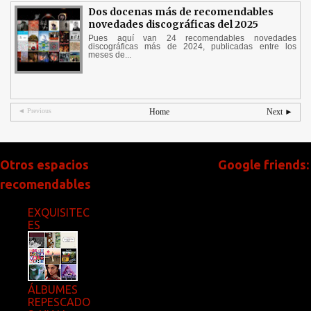
Dos docenas más de recomendables
novedades discográficas del 2025
Pues aquí van 24 recomendables novedades
discográficas más de 2024, publicadas entre los
meses de...
◄ Previous
Home
Next ►
Otros espacios
Google friends:
recomendables
EXQUISITEC
ES
ÁLBUMES
REPESCADO