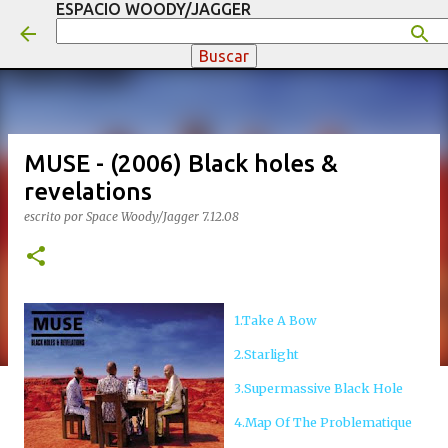
ESPACIO WOODY/JAGGER
Ir al contenido principal
MUSE - (2006) Black holes &
revelations
escrito por
Space Woody/Jagger
7.12.08
1.Take A Bow
2.Starlight
3.Supermassive Black Hole
4.Map Of The Problematique