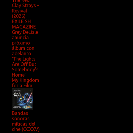
The Red
Clay Strays -
Revival
(2026)
EXILE SH
MAGAZINE
Grey DeLisle
anuncia
próximo
álbum con
adelanto
‘The Lights
Are Off But
Somebody’s
Home’
My Kingdom
for a Film
Bandas
sonoras
míticas del
cine (CCXXV)