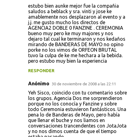
s
estubo bien aunke mejor fue la compañia
saludos a beblack y sra. vinti y jose ke
amablemente nos desplazaron al evento y a
j.j. me gusto mucho los directos de
AGENCIA2 DOBLE 0 FANZINE . CEREMONIA
bueno muy pero ke muy majores y nos
dejaro tal cual ke terminaron y nos kedaños
mirando de BANDERAS DE MAYO no opino
porke no los vimos de ORFEON BRUTAL
tuvo la culpa de ke me hechara a la bebida.
pero estubo muy bien la esperiencia
RESPONDER
Anónimo
30 de noviembre de 2008 a las 22:11
Yeh Sisco, coincido con tu comentario sobre
los grupos. Agencia Dos me sorprendieron
porque no los conocía y Fanzine y sobre
todo Ceremonia estuvieron fantásticos. Una
pena lo de Banderas de Mayo, pero había
que llenar el buche y nos liamos en
conversaciones trancendentes con JotaJota
y no nos dimos cuenta de que el tiempo
estaba pasando.