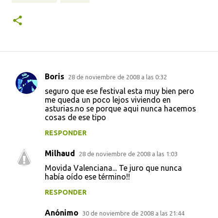
Boris
28 de noviembre de 2008 a las 0:32
C
seguro que ese festival esta muy bien pero
o
me queda un poco lejos viviendo en
asturias.no se porque aqui nunca hacemos
m
cosas de ese tipo
e
RESPONDER
n
t
Milhaud
28 de noviembre de 2008 a las 1:03
a
Movida Valenciana... Te juro que nunca
había oído ese término!!
r
i
RESPONDER
o
Anónimo
30 de noviembre de 2008 a las 21:44