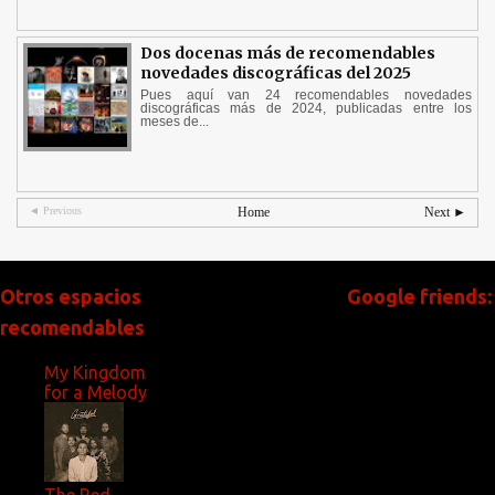
Dos docenas más de recomendables
novedades discográficas del 2025
Pues aquí van 24 recomendables novedades
discográficas más de 2024, publicadas entre los
meses de...
◄ Previous
Home
Next ►
Otros espacios
Google friends:
recomendables
My Kingdom
for a Melody