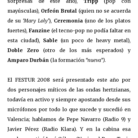
sorpresas de este año),
Tripp
(pop con
mayúsculas),
Orfeón Brutal
(quien no se acuerda
de su
‘Mary Loly’
),
Ceremonia
(uno de los platos
fuertes),
Fanzine
(el tecno-pop no podía faltar en
esta ciudad),
Sable
(un poco de heavy metal),
Doble Zero
(otro de los más esperados) y
Amparo Durbán
(la formación
“nueva”).
El FESTUR 2008 será presentado este año por
dos personajes míticos de las ondas hertzianas,
todavía en activo y siempre apostando desde sus
micrófonos por todo lo que sucede y sucedió en
Valencia; hablamos de Pepe Navarro (Radio 9) y
Javier Pérez (Radio Klara). Y en la cabina esa