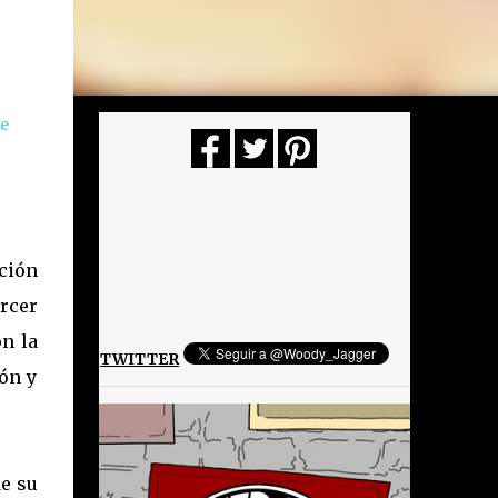
de
ción
ercer
n la
TWITTER
ón y
de su