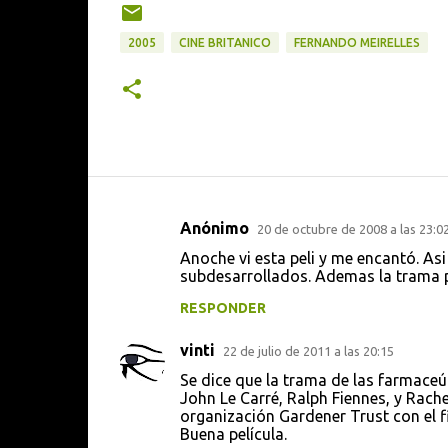
2005
CINE BRITANICO
FERNANDO MEIRELLES
Anónimo
20 de octubre de 2008 a las 23:0
C
Anoche vi esta peli y me encantó. As
o
subdesarrollados. Ademas la trama 
m
RESPONDER
e
vinti
n
22 de julio de 2011 a las 20:15
t
Se dice que la trama de las farmaceú
John Le Carré, Ralph Fiennes, y Rach
a
organización Gardener Trust con el f
Buena película.
r