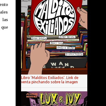
ento
ales
 las
 que
Libro 'Malditos Exiliados'. Link de
venta pinchando sobre la imagen