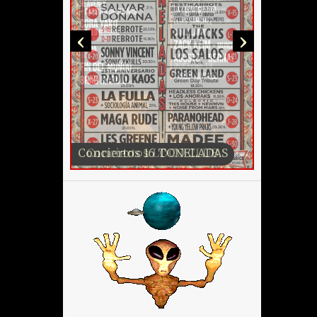
‹
›
Conciertos LOCO CLUB