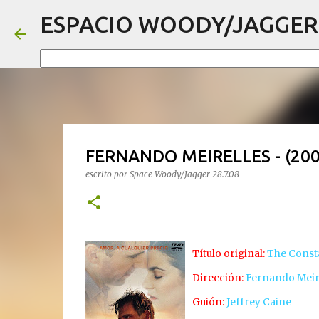
ESPACIO WOODY/JAGGER
FERNANDO MEIRELLES - (2005)
escrito por
Space Woody/Jagger
28.7.08
Título original:
The Const
Dirección:
Fernando Meir
Guión:
Jeffrey Caine