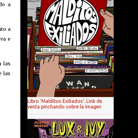
do a
to a
iva e
 las
e las
Libro 'Malditos Exiliados'. Link de
venta pinchando sobre la imagen