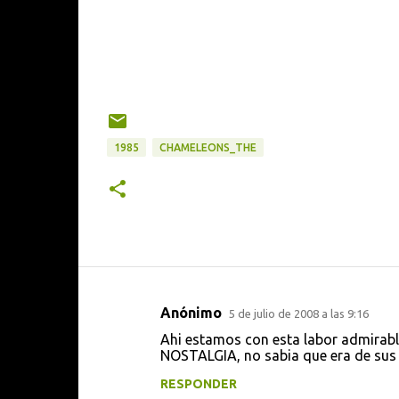
1985
CHAMELEONS_THE
Anónimo
5 de julio de 2008 a las 9:16
C
Ahi estamos con esta labor admirabl
o
NOSTALGIA, no sabia que era de sus 
m
RESPONDER