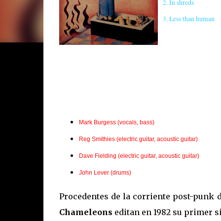
2. In shreds
3. Less than human
Mark Burgess (vocals, bass)
Reg Smithies (electric guitar, acoustic guitar)
Dave Fielding (electric guitar, acoustic guitar)
John Lever (drums)
Procedentes de la corriente post-punk d
Chameleons
editan en 1982 su primer s