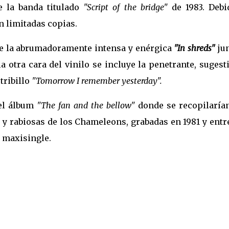
e la banda titulado
"Script of the bridge"
de 1983. Debi
n limitadas copias.
le la abrumadoramente intensa y enérgica
"In shreds"
jun
a otra cara del vinilo se incluye la penetrante, sugest
tribillo
"Tomorrow I remember yesterday".
 el álbum
"The fan and the bellow"
donde se recopilarían
y rabiosas de los Chameleons, grabadas en 1981 y entr
e maxisingle.