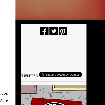
TWITTER
, los
éste