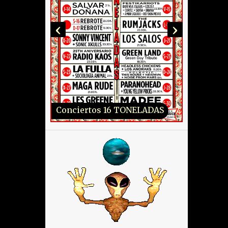
‹
›
Conciertos 16 TONELADAS
Conciertos LOCO CLUB