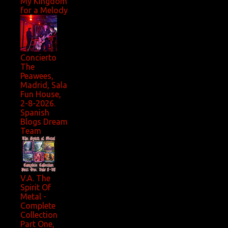
My Kingdom
for a Melody
Concierto
The
Peawees,
Madrid, Sala
Fun House,
2-8-2026.
Spanish
Blogs Dream
Team
V.A. The
Spirit Of
Metal -
Complete
Collection
Part One,