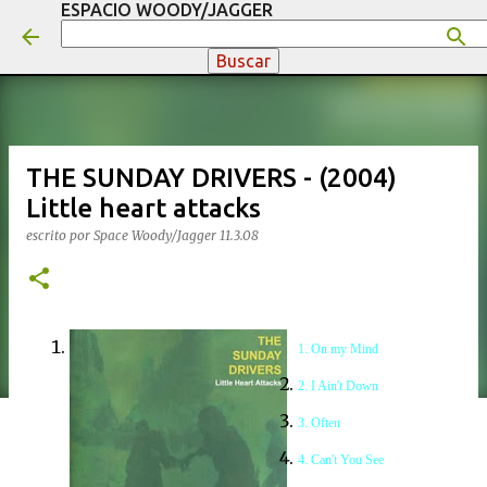
ESPACIO WOODY/JAGGER
Ir al contenido principal
THE SUNDAY DRIVERS - (2004)
Little heart attacks
escrito por
Space Woody/Jagger
11.3.08
1. On my Mind
2. I Ain't Down
3. Often
4. Can't You See