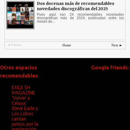
Dos docenas más de recomendables
novedades discográficas del 2025
Pues aquí van 24 recomendables novedades
discográficas más de 2024, publicadas entre los
meses de...
◄ Previous
Home
Next ►
Otros espacios
Google friends:
recomendables
EXILE SH
MAGAZINE
‘Volver a
Celaya’.
Steve Earle y
Los Lobos
cantan
juntos por la
inmigración