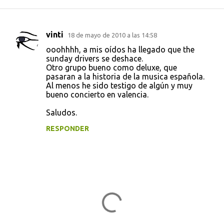
vinti
18 de mayo de 2010 a las 14:58
C
ooohhhh, a mis oídos ha llegado que the
o
sunday drivers se deshace.
Otro grupo bueno como deluxe, que
m
pasaran a la historia de la musica española.
e
Al menos he sido testigo de algún y muy
bueno concierto en valencia.
n
t
Saludos.
a
RESPONDER
r
i
o
s