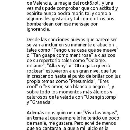
de Valencia, la magia del rock&roll, y una
vez más pude comprobar que con actitud y
espíritu nunca podrá morir, tal y como a
algunos les gustaría y tal como otros nos
bombardean con ese mensaje por
ignorancia.
Desde las canciones nuevas que parece ser
se van a incluir en su inminente grabación
tales como "Tengo una casa que se mueve"
o "Tan guapa como mentirosa" a clásicos
de su repertorio tales como "Odiame,
odiame", "Alla voy" u "Otra gata querrá
rockear" estuvieron a un gran nivel que fue
in crescendo hasta el punto de brillar con luz
propia temas como "Presumida", "Eres
cool" o "Es amor, sea blanco o negro...", y
sobre todo los momentos más álgidos y
calurosos de la velada con "Ubangi stomp"
y "Granada".
Además consiguieron que "Viva las Vegas",
un tema al que siempre le he tenido un poco
de manía, me gustara. Pero eché de menos
que no cantaran la que a mi juicio es la