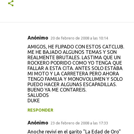
Anónimo
20 de febrero de 2008 a las 10:14
C
AMIGOS, HE FLIPADO CON ESTOS CATCLUB.
o
ME HE BAJADO ALGUNOS TEMAS Y SON
REALMENTE BRUTALES. LASTIMA QUE UN
m
ROCKERO PODRIDO COMO YO TENGA QUE
e
FALLAR A ESTA CITA. ANTES SOLO ESTABA
MI MOTO Y LA CARRETERA PERO AHORA
n
TENGO FAMILIA Y MONOVOLUMEN Y SOLO
t
PUEDO HACER ALGUNAS ESCAPADILLAS.
BUENO YA ME CONTAREIS.
a
SALUDOS
r
DUKE
i
RESPONDER
o
Anónimo
23 de febrero de 2008 a las 17:33
s
Anoche reviví en el garito "La Edad de Oro"