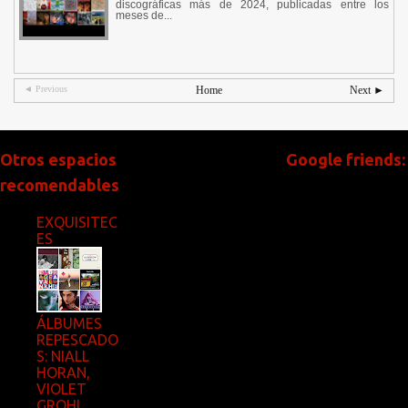
discográficas más de 2024, publicadas entre los
meses de...
◄ Previous
Home
Next ►
Otros espacios
Google friends:
recomendables
EXQUISITEC
ES
ÁLBUMES
REPESCADO
S: NIALL
HORAN,
VIOLET
GROHL,