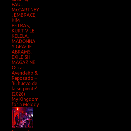
PAUL
McCARTNEY
, EMBRACE,
KIM
PETRAS,
KURT VILE,
KELELA,
MADONNA
Y GRACIE
ABRAMS.
EXILE SH
MAGAZINE
Oscar
Avendaño &
Reposado –
‘El huevo de
la serpiente’
(2026)
My Kingdom
for a Melody