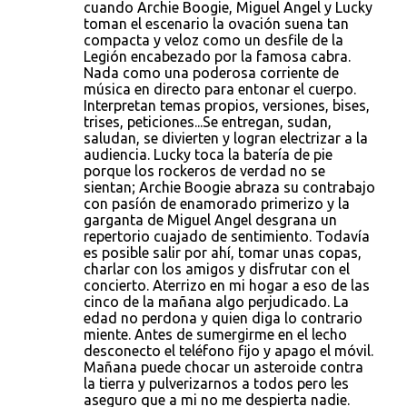
cuando Archie Boogie, Miguel Angel y Lucky
toman el escenario la ovación suena tan
compacta y veloz como un desfile de la
Legión encabezado por la famosa cabra.
Nada como una poderosa corriente de
música en directo para entonar el cuerpo.
Interpretan temas propios, versiones, bises,
trises, peticiones...Se entregan, sudan,
saludan, se divierten y logran electrizar a la
audiencia. Lucky toca la batería de pie
porque los rockeros de verdad no se
sientan; Archie Boogie abraza su contrabajo
con pasíón de enamorado primerizo y la
garganta de Miguel Angel desgrana un
repertorio cuajado de sentimiento. Todavía
es posible salir por ahí, tomar unas copas,
charlar con los amigos y disfrutar con el
concierto. Aterrizo en mi hogar a eso de las
cinco de la mañana algo perjudicado. La
edad no perdona y quien diga lo contrario
miente. Antes de sumergirme en el lecho
desconecto el teléfono fijo y apago el móvil.
Mañana puede chocar un asteroide contra
la tierra y pulverizarnos a todos pero les
aseguro que a mi no me despierta nadie.